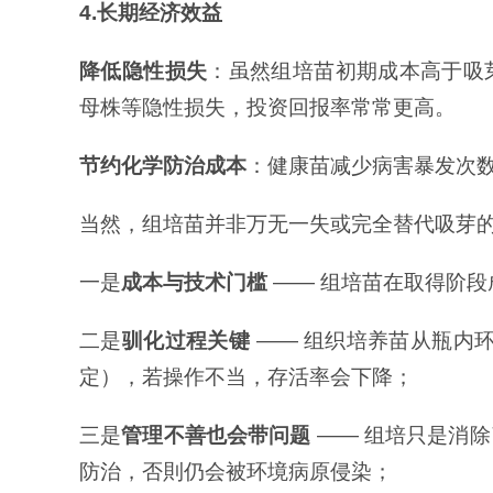
4.长期经济效益
降低隐性损失
：虽然组培苗初期成本高于吸
母株等隐性损失，投资回报率常常更高。
节约化学防治成本
：健康苗减少病害暴发次
当然，组培苗并非万无一失或完全替代吸芽
一是
成本与技术门槛
—— 组培苗在取得阶
二是
驯化过程关键
—— 组织培养苗从瓶内
定），若操作不当，存活率会下降；
三是
管理不善也会带问题
—— 组培只是消
防治，否則仍会被环境病原侵染；