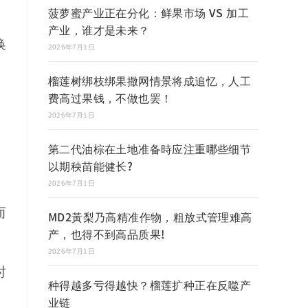
菠萝蜜产业正在分化：鲜果市场 VS 加工
产业，谁才是未来？
换
2026年7月1日
榴莲树绑枝绑果撒网情景将成追忆，人工
费高过果钱，不做也罢！
2026年7月1日
第二代油棕在土地准备時应注重哪些细节
以期秧苗能健长?
2026年7月1日
而
MD2黃梨乃高精准作物，粗放式管理难高
产，也得不到高品质果!
2026年7月1日
时
种得越多亏得越快？榴莲扩种正在反噬产
业链