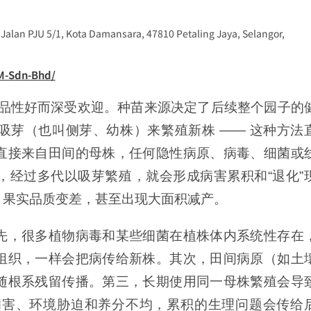
, Jalan PJU 5/1, Kota Damansara, 47810 Petaling Jaya, Selangor,
M-Sdn-Bhd/
商品性好而深受欢迎。种苗来源决定了后续整个园子的
吸芽（也叫侧芽、幼株）来繁殖新株 —— 这种方法
直接来自田间的母株，任何隐性病原、病毒、细菌或
，经过多代以吸芽繁殖，就会形成病害累积和“退化”
、果实品质变差，甚至出现大面积减产。
先，很多植物病毒和某些细菌在植株体内系统性存在
组织，一样会把病传给新株。其次，田间病原（如土
随根系残留传播。第三，长期使用同一母株繁殖会导
受病害、环境胁迫和养分不均，累积的生理问题会传给