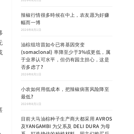
辣椒行情很多時候在中上，农友愿为好赚
幅而一博
、
2026年8月1日
移
无
油棕组培苗如今已将基因突变
(somaclonal) 率降至少于3%或更低，属
或
于业界认可水平，但仍有园主担心，这是
否多虑了?
2026年8月1日
小农如何用低成本，把辣椒病害风险降至
最低?
2026年8月1日
甚
目前大马油棕种子生产商大都采用 AVROS
及YANGAMBI 为父系及 DELI DURA 为母
系，打造绝佳的种植材料，园主们购买后