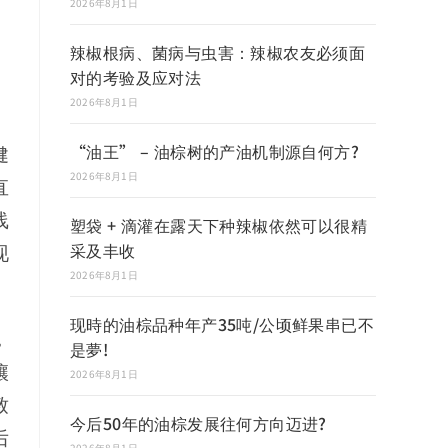
2026年8月1日
辣椒根病、菌病与虫害：辣椒农友必须面
对的考验及应对法
2026年8月1日
“油王” – 油棕树的产油机制源自何方?
健
2026年8月1日
直
线
塑袋 + 滴灌在露天下种辣椒依然可以很精
采及丰收
现
2026年8月1日
现時的油棕品种年产35吨/公顷鲜果串已不
，
是夢!
壤
2026年8月1日
致
今后50年的油棕发展往何方向迈进?
后
2026年8月1日