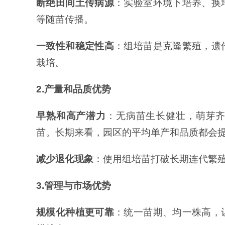
断绝田间土传病源
：实验室环境下培养、换
等随苗传播。
一致性和稳定性高
：组培苗是克隆繁殖，遗
栽培。
2.
产量和品质优势
早熟和高产潜力
：无病苗生长健壮，萌芽
苗。长期来看，园区的平均单产和品质都会
减少退化现象
：使用组培苗打破长期连代繁
3.
管理与市场优势
规模化种植更可靠
：统一苗期、均一株高，