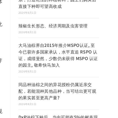
体
直接下种即可望高收成
2026年8月1日
化
辣椒生长形态、经济周期及虫害管理
2026年8月1日
大马油棕界自2015年推介MSPO认证, 至
今已获许多国家承认，水平直追 RSPO 认
证，成绩斐然，少数仍未获得 MSPO 认证
芽
的园主, 敬希快马加入
2026年8月1日
同品种油棕之间的异花授粉仍属近亲交
配，若能混种其他品种，当可结出更可观
的果实甚至更高产量?
2026年8月1日
规
DxP油棕下种后，当中可能有5%的树表现