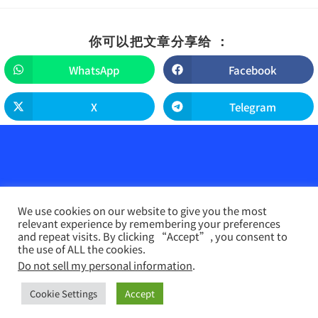
你可以把文章分享给 ：
WhatsApp
Facebook
X
Telegram
We use cookies on our website to give you the most
relevant experience by remembering your preferences
and repeat visits. By clicking “Accept”, you consent to
the use of ALL the cookies.
Do not sell my personal information
.
农业天地网
INFO PERTANIAN online （马来文）
联系我们
Disclaimer
Privacy Policy
Cookie Settings
Accept
Copyright 2026 - 农业天地网. All Rights Reserved.