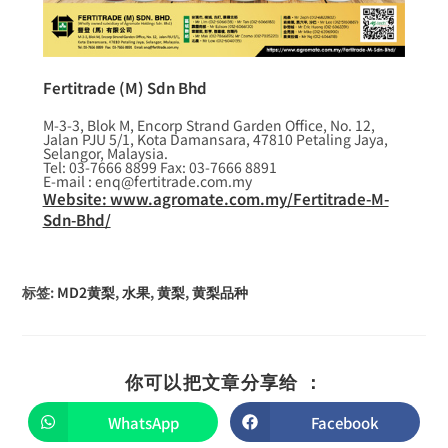
Fertitrade (M) Sdn Bhd
M-3-3, Blok M, Encorp Strand Garden Office, No. 12,
Jalan PJU 5/1, Kota Damansara, 47810 Petaling Jaya,
Selangor, Malaysia.
Tel: 03-7666 8899 Fax: 03-7666 8891
E-mail : enq@fertitrade.com.my
Website: www.agromate.com.my/Fertitrade-M-
Sdn-Bhd/
标签
:
MD2黄梨
,
水果
,
黄梨
,
黄梨品种
你可以把文章分享给 ：
WhatsApp
Facebook