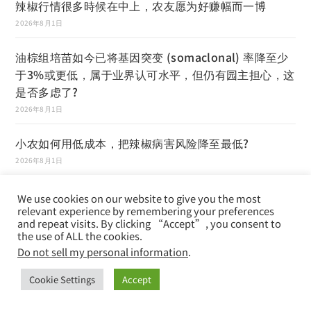
辣椒行情很多時候在中上，农友愿为好赚幅而一博
2026年8月1日
油棕组培苗如今已将基因突变 (somaclonal) 率降至少
于3%或更低，属于业界认可水平，但仍有园主担心，这
是否多虑了?
2026年8月1日
小农如何用低成本，把辣椒病害风险降至最低?
2026年8月1日
目前大马油棕种子生产商大都采用 AVROS 及
We use cookies on our website to give you the most
YANGAMBI 为父系及 DELI DURA 为母系，打造绝佳的
relevant experience by remembering your preferences
and repeat visits. By clicking “Accept”, you consent to
种植材料，园主们购买后直接下种即可望高收成
the use of ALL the cookies.
2026年8月1日
Do not sell my personal information
.
辣椒生长形态、经济周期及虫害管理
Cookie Settings
Accept
2026年8月1日