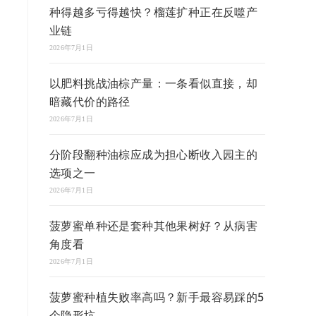
种得越多亏得越快？榴莲扩种正在反噬产
业链
2026年7月1日
以肥料挑战油棕产量：一条看似直接，却
暗藏代价的路径
2026年7月1日
分阶段翻种油棕应成为担心断收入园主的
选项之一
2026年7月1日
菠萝蜜单种还是套种其他果树好？从病害
角度看
2026年7月1日
菠萝蜜种植失败率高吗？新手最容易踩的5
个隐形坑