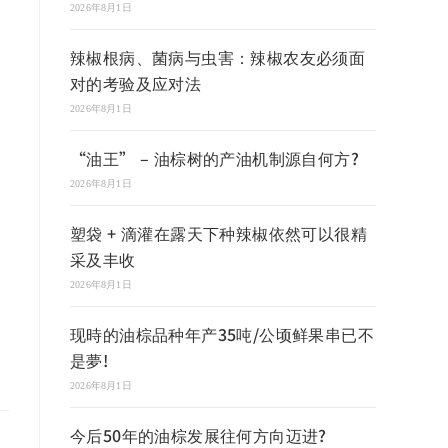
2026年8月1日
辣椒根病、菌病与虫害：辣椒农友必须面
对的考验及应对法
2026年8月1日
“油王” – 油棕树的产油机制源自何方?
2026年8月1日
塑袋 + 滴灌在露天下种辣椒依然可以很精
采及丰收
2026年8月1日
现時的油棕品种年产35吨/公顷鲜果串已不
是夢!
2026年8月1日
今后50年的油棕发展往何方向迈进?