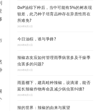
到
DxP油棕下种后，当中可能有5%的树表现
世
较差，此乃种子培育品种存在异质性而在
够
所难免?
2026年8月1日
今日油棕，谁与爭鋒?
市
2026年8月1日
辣椒农友应如何管理雨季病害多及干燥季
然
虫害多的问题?
种
2026年8月1日
雨蓋棚下，建高畦种辣椒，设滴灌，能否
延长辣椒作物寿命及减少病虫害纠缠?
解
2026年8月1日
个
辣的世界：辣椒的由来与展望