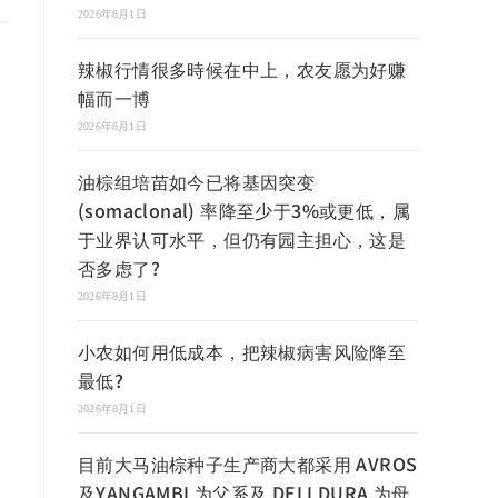
2026年8月1日
辣椒行情很多時候在中上，农友愿为好赚
幅而一博
2026年8月1日
油棕组培苗如今已将基因突变
(somaclonal) 率降至少于3%或更低，属
于业界认可水平，但仍有园主担心，这是
否多虑了?
2026年8月1日
小农如何用低成本，把辣椒病害风险降至
最低?
2026年8月1日
目前大马油棕种子生产商大都采用 AVROS
及YANGAMBI 为父系及 DELI DURA 为母