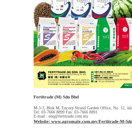
Fertitrade (M) Sdn Bhd
M-3-3, Blok M, Encorp Strand Garden Office, No. 12, Jal
Tel: 03-7666 8899 Fax: 03-7666 8891
E-mail : enq@fertitrade.com.my
Website: www.agromate.com.my/Fertitrade-M-Sdn