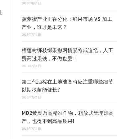
2026年8月1日
细
菠萝蜜产业正在分化：鲜果市场 VS 加工
。
产业，谁才是未来？
2026年7月1日
榴莲树绑枝绑果撒网情景将成追忆，人工
费高过果钱，不做也罢！
2026年7月1日
第二代油棕在土地准备時应注重哪些细节
以期秧苗能健长?
2026年7月1日
MD2黃梨乃高精准作物，粗放式管理难高
产，也得不到高品质果!
2026年7月1日