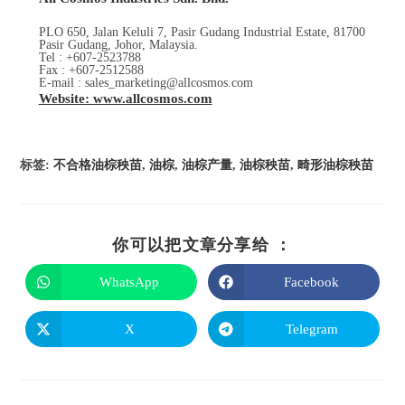
PLO 650, Jalan Keluli 7, Pasir Gudang Industrial Estate, 81700
Pasir Gudang, Johor, Malaysia.
Tel : +607-2523788
Fax : +607-2512588
E-mail : sales_marketing@allcosmos.com
Website: www.allcosmos.com
标签
:
不合格油棕秧苗
,
油棕
,
油棕产量
,
油棕秧苗
,
畸形油棕秧苗
你可以把文章分享给 ：
WhatsApp
Facebook
X
Telegram