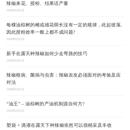
辣椒来花、授粉、结果话产量
2026年8月1日
每棵油棕树的雌或雄花萌长沒有一定的规律，此起彼落,
因此授粉效率一般上都不成问题?
2026年8月1日
新手在露天种辣椒如何少走弯路的技巧
2026年8月1日
辣椒根病、菌病与虫害：辣椒农友必须面对的考验及应
对法
2026年8月1日
“油王” – 油棕树的产油机制源自何方?
2026年8月1日
塑袋 + 滴灌在露天下种辣椒依然可以很精采及丰收