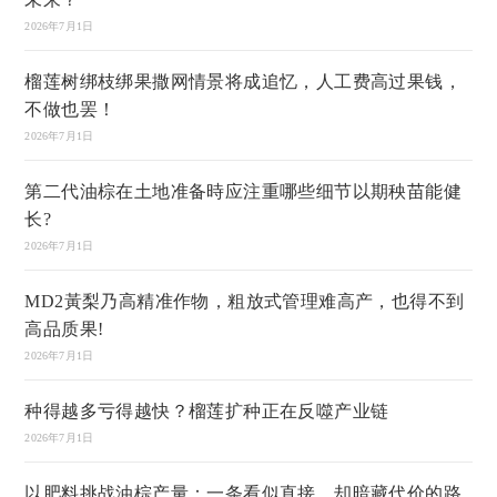
2026年7月1日
榴莲树绑枝绑果撒网情景将成追忆，人工费高过果钱，
不做也罢！
2026年7月1日
第二代油棕在土地准备時应注重哪些细节以期秧苗能健
长?
2026年7月1日
MD2黃梨乃高精准作物，粗放式管理难高产，也得不到
高品质果!
2026年7月1日
种得越多亏得越快？榴莲扩种正在反噬产业链
2026年7月1日
以肥料挑战油棕产量：一条看似直接，却暗藏代价的路