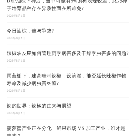
DxP油棕下种后，当中可能有5%的树表现较差，此乃种
子培育品种存在异质性而在所难免?
2026年8月1日
今日油棕，谁与爭鋒?
2026年8月1日
辣椒农友应如何管理雨季病害多及干燥季虫害多的问题?
2026年8月1日
雨蓋棚下，建高畦种辣椒，设滴灌，能否延长辣椒作物
寿命及减少病虫害纠缠?
2026年8月1日
辣的世界：辣椒的由来与展望
2026年8月1日
菠萝蜜产业正在分化：鲜果市场 VS 加工产业，谁才是
未来？