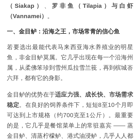
（Siakap
）
、
罗非鱼（
Tilapia
）与白虾
（Vannamei
）
。
一、金目鲈：沿海之王，市场常青的信心鱼
若要选出最能代表马来西亚海水养殖业的明星
鱼，非金目鲈莫属。它几乎出现在每一个沿海州
属，从柔佛笨珍到雪州瓜拉雪兰莪，再到槟城峇
六拜，都有它的身影。
金目鲈的优势在于
适应力强、成长快、市场需求
稳定
。在良好的饲养条件下，短短8至10个月即
可达到上市规格（约700克至1公斤）。最重要
的是，它几乎是餐馆菜单上的常驻嘉宾 —— 蒸
金目鲈、清蒸柠檬鲈、港式油浸鲈，几乎人人都