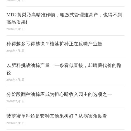
2026年7月1日
MD2黃梨乃高精准作物，粗放式管理难高产，也得不到
高品质果!
2026年7月1日
种得越多亏得越快？榴莲扩种正在反噬产业链
2026年7月1日
以肥料挑战油棕产量：一条看似直接，却暗藏代价的路
径
2026年7月1日
分阶段翻种油棕应成为担心断收入园主的选项之一
2026年7月1日
菠萝蜜单种还是套种其他果树好？从病害角度看
2026年7月1日