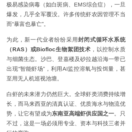
极易感染病毒（如白斑病、EMS综合症），一旦
爆发，几乎全军覆没。许多传统虾农因管理不当
而“暴富也暴亡”。
为此，新一代业者纷纷采用
封闭式循环水系统
（
RAS
）或Biofloc
生物絮团技术
，以控制水质
与细菌生态。沙巴、登嘉楼及砂拉越沿海一带已
出现“智能虾场”，利用AI监控溶氧与投饵量，甚
至用无人机巡视池塘。
白虾的未来潜力仍然巨大。全球虾类消费持续增
长，而马来西亚的清真认证、优质海水与物流优
势，让它有望成为
东南亚高端虾供应国之一
。只
不过，这是一场必须用专业、资本与科技三者并