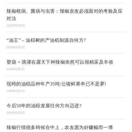
辣椒根病、菌病与虫害：辣椒农友必须面对的考验及应
对法
2026年8月1日
“油王” – 油棕树的产油机制源自何方?
2026年8月1日
塑袋 + 滴灌在露天下种辣椒依然可以很精采及丰收
2026年8月1日
现時的油棕品种年产35吨/公顷鲜果串已不是夢!
2026年8月1日
今后50年的油棕发展往何方向迈进?
2026年8月1日
辣椒行情很多時候在中上，农友愿为好赚幅而一博