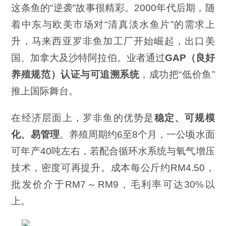
这条鱼的“逆袭”故事很精彩。2000年代后期，随
着中东与欧美市场对“清真淡水鱼片”的需求上
升，马来西亚罗非鱼加工厂开始崛起，出口美
国、加拿大及沙特阿拉伯。业者通过
GAP
（良好
养殖规范）认证与可追溯系统
，成功把“低价鱼”
推上国际舞台。
在经济层面上，罗非鱼的优势是
稳定、可规模
化、易管理
。养殖周期约6至8个月，一公顷水面
可年产40吨左右，若配合循环水系统与氧气增压
技术，密度可再提升。成本每公斤约RM4.50，
批发价介于RM7～RM9，毛利率可达30%以
上。