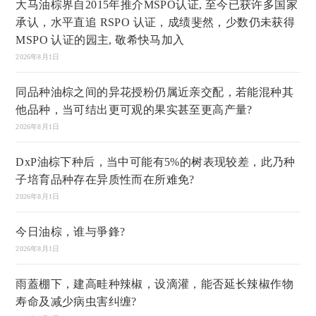
大马油棕界自2015年推介MSPO认证, 至今已获许多国家
承认，水平直追 RSPO 认证，成绩斐然，少数仍未获得
MSPO 认证的园主, 敬希快马加入
2026年8月1日
同品种油棕之间的异花授粉仍属近亲交配，若能混种其
他品种，当可结出更可观的果实甚至更高产量?
2026年8月1日
DxP油棕下种后，当中可能有5%的树表现较差，此乃种
子培育品种存在异质性而在所难免?
2026年8月1日
今日油棕，谁与爭鋒?
2026年8月1日
雨蓋棚下，建高畦种辣椒，设滴灌，能否延长辣椒作物
寿命及减少病虫害纠缠?