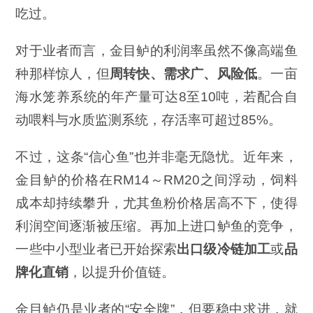
吃过。
对于业者而言，金目鲈的利润率虽然不像高端鱼
种那样惊人，但
周转快、需求广、风险低
。一亩
海水笼养系统的年产量可达8至10吨，若配合自
动喂料与水质监测系统，存活率可超过85%。
不过，这条“信心鱼”也并非毫无隐忧。近年来，
金目鲈的价格在RM14～RM20之间浮动，饲料
成本却持续攀升，尤其鱼粉价格居高不下，使得
利润空间逐渐被压缩。再加上进口鲈鱼的竞争，
一些中小型业者已开始探索
出口级冷链加工
或
品
牌化直销
，以提升价值链。
金目鲈仍是业者的“安全牌”，但要稳中求进，就