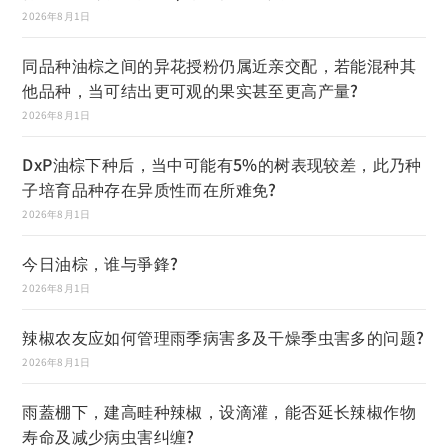
2026年8月1日
同品种油棕之间的异花授粉仍属近亲交配，若能混种其
他品种，当可结出更可观的果实甚至更高产量?
2026年8月1日
DxP油棕下种后，当中可能有5%的树表现较差，此乃种
子培育品种存在异质性而在所难免?
2026年8月1日
今日油棕，谁与爭鋒?
2026年8月1日
辣椒农友应如何管理雨季病害多及干燥季虫害多的问题?
2026年8月1日
雨蓋棚下，建高畦种辣椒，设滴灌，能否延长辣椒作物
寿命及减少病虫害纠缠?