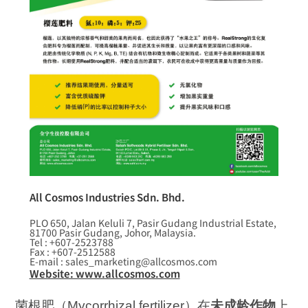
All Cosmos Industries Sdn. Bhd.
PLO 650, Jalan Keluli 7, Pasir Gudang Industrial Estate,
81700 Pasir Gudang, Johor, Malaysia.
Tel : +607-2523788
Fax : +607-2512588
E-mail : sales_marketing@allcosmos.com
Website: www.allcosmos.com
菌根肥（Mycorrhizal fertilizer）在
未成龄作物
上