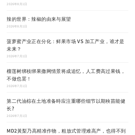
2026年8月1日
辣的世界：辣椒的由来与展望
2026年8月1日
菠萝蜜产业正在分化：鲜果市场 VS 加工产业，谁才是
未来？
2026年7月1日
榴莲树绑枝绑果撒网情景将成追忆，人工费高过果钱，
不做也罢！
2026年7月1日
第二代油棕在土地准备時应注重哪些细节以期秧苗能健
长?
2026年7月1日
MD2黃梨乃高精准作物，粗放式管理难高产，也得不到