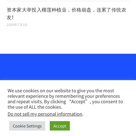
资本家大举投入榴莲种植业，价格崩盘，连累了传统农
友!
2026年7月1日
We use cookies on our website to give you the most
relevant experience by remembering your preferences
and repeat visits. By clicking “Accept”, you consent to
the use of ALL the cookies.
Do not sell my personal information
.
农业天地网
INFO PERTANIAN online （马来文）
联系我们
Disclaimer
Privacy Policy
Cookie Settings
Accept
Copyright 2026 - 农业天地网. All Rights Reserved.