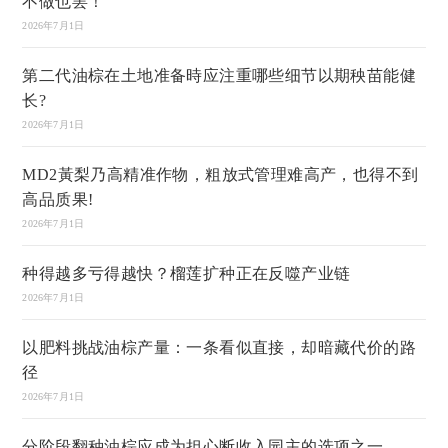
不做也罢！
2026年7月1日
第二代油棕在土地准备時应注重哪些细节以期秧苗能健
长?
2026年7月1日
MD2黃梨乃高精准作物，粗放式管理难高产，也得不到
高品质果!
2026年7月1日
种得越多亏得越快？榴莲扩种正在反噬产业链
2026年7月1日
以肥料挑战油棕产量：一条看似直接，却暗藏代价的路
径
2026年7月1日
分阶段翻种油棕应成为担心断收入园主的选项之一