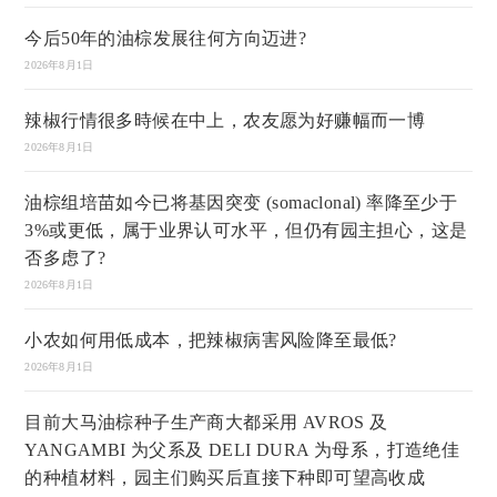
今后50年的油棕发展往何方向迈进?
2026年8月1日
辣椒行情很多時候在中上，农友愿为好赚幅而一博
2026年8月1日
油棕组培苗如今已将基因突变 (somaclonal) 率降至少于
3%或更低，属于业界认可水平，但仍有园主担心，这是
否多虑了?
2026年8月1日
小农如何用低成本，把辣椒病害风险降至最低?
2026年8月1日
目前大马油棕种子生产商大都采用 AVROS 及
YANGAMBI 为父系及 DELI DURA 为母系，打造绝佳
的种植材料，园主们购买后直接下种即可望高收成