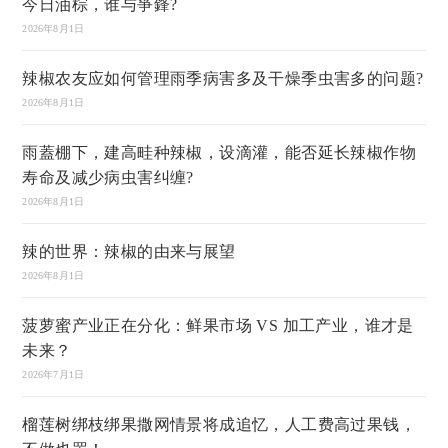
今日油棕，谁与爭鋒?
2026年8月1日
辣椒农友应如何管理雨季病害多及干燥季虫害多的问题?
2026年8月1日
雨蓋棚下，建高畦种辣椒，设滴灌，能否延长辣椒作物
寿命及减少病虫害纠缠?
2026年8月1日
辣的世界：辣椒的由来与展望
2026年8月1日
菠萝蜜产业正在分化：鲜果市场 VS 加工产业，谁才是
未来？
2026年7月1日
榴莲树绑枝绑果撒网情景将成追忆，人工费高过果钱，