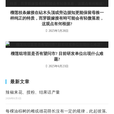
榴莲枝条嫁接在砧木头顶或旁边据知更能保留母株一
样纯正的特质，而芽眼嫁接有時可能会有轻微落差，
这观点有何根据?
2025年5月28日
榴莲组培苗是否有望问市? 目前研发单位出现什么难
题?
2025年6月23日
最新文章
辣椒来花、授粉、结果话产量
2026年8月1日
每棵油棕树的雌或雄花萌长沒有一定的规律，此起彼落,