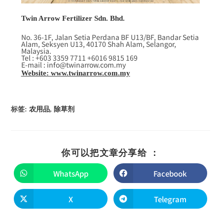
Twin Arrow Fertilizer Sdn. Bhd.
No. 36-1F, Jalan Setia Perdana BF U13/BF, Bandar Setia
Alam, Seksyen U13, 40170 Shah Alam, Selangor,
Malaysia.
Tel : +603 3359 7711 +6016 9815 169
E-mail : info@twinarrow.com.my
Website: www.twinarrow.com.my
标签
:
农用品
,
除草剂
你可以把文章分享给 ：
WhatsApp
Facebook
X
Telegram