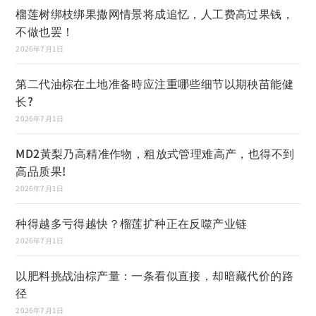
榴莲树绑枝绑果撒网情景将成追忆，人工费高过果钱，
不做也罢！
2026年7月1日
第二代油棕在土地准备時应注重哪些细节以期秧苗能健
长?
2026年7月1日
MD2黃梨乃高精准作物，粗放式管理难高产，也得不到
高品质果!
2026年7月1日
种得越多亏得越快？榴莲扩种正在反噬产业链
2026年7月1日
以肥料挑战油棕产量：一条看似直接，却暗藏代价的路
径
2026年7月1日