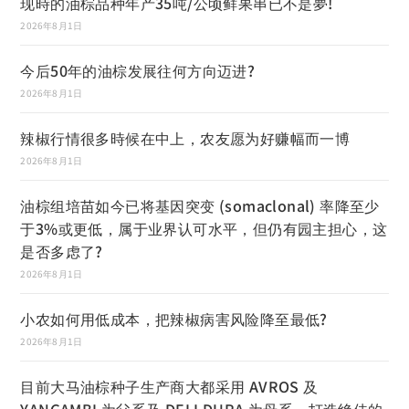
现時的油棕品种年产35吨/公顷鲜果串已不是夢!
2026年8月1日
今后50年的油棕发展往何方向迈进?
2026年8月1日
辣椒行情很多時候在中上，农友愿为好赚幅而一博
2026年8月1日
油棕组培苗如今已将基因突变 (somaclonal) 率降至少
于3%或更低，属于业界认可水平，但仍有园主担心，这
是否多虑了?
2026年8月1日
小农如何用低成本，把辣椒病害风险降至最低?
2026年8月1日
目前大马油棕种子生产商大都采用 AVROS 及
YANGAMBI 为父系及 DELI DURA 为母系，打造绝佳的