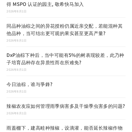
得 MSPO 认证的园主, 敬希快马加入
2026年8月1日
同品种油棕之间的异花授粉仍属近亲交配，若能混种其
他品种，当可结出更可观的果实甚至更高产量?
2026年8月1日
DxP油棕下种后，当中可能有5%的树表现较差，此乃种
子培育品种存在异质性而在所难免?
2026年8月1日
今日油棕，谁与爭鋒?
2026年8月1日
辣椒农友应如何管理雨季病害多及干燥季虫害多的问题?
2026年8月1日
雨蓋棚下，建高畦种辣椒，设滴灌，能否延长辣椒作物