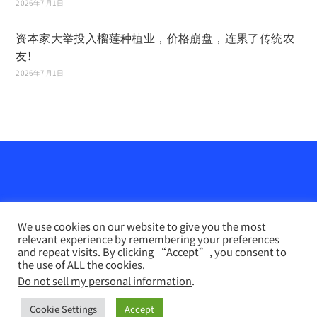
2026年7月1日
资本家大举投入榴莲种植业，价格崩盘，连累了传统农
友!
2026年7月1日
We use cookies on our website to give you the most
relevant experience by remembering your preferences
and repeat visits. By clicking “Accept”, you consent to
the use of ALL the cookies.
Do not sell my personal information
.
农业天地网
INFO PERTANIAN online （马来文）
联系我们
Disclaimer
Privacy Policy
Cookie Settings
Accept