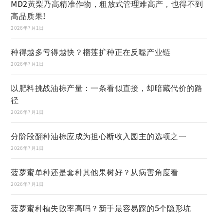
MD2黃梨乃高精准作物，粗放式管理难高产，也得不到
高品质果!
2026年7月1日
种得越多亏得越快？榴莲扩种正在反噬产业链
2026年7月1日
以肥料挑战油棕产量：一条看似直接，却暗藏代价的路
径
2026年7月1日
分阶段翻种油棕应成为担心断收入园主的选项之一
2026年7月1日
菠萝蜜单种还是套种其他果树好？从病害角度看
2026年7月1日
菠萝蜜种植失败率高吗？新手最容易踩的5个隐形坑