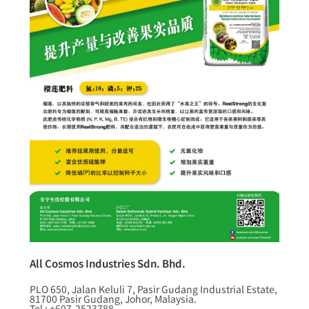
All Cosmos Industries Sdn. Bhd.
PLO 650, Jalan Keluli 7, Pasir Gudang Industrial Estate,
81700 Pasir Gudang, Johor, Malaysia.
Tel : +607-2523788