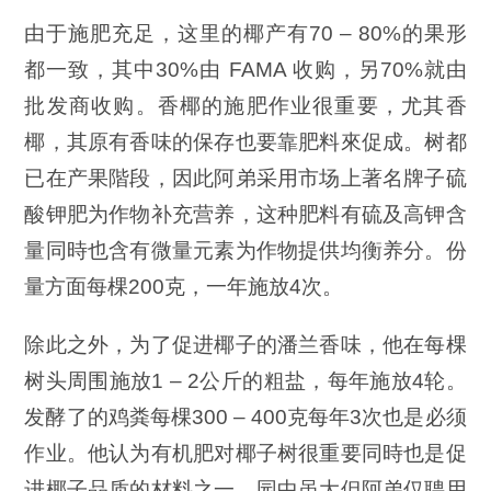
由于施肥充足，这里的椰产有70 – 80%的果形
都一致，其中30%由 FAMA 收购，另70%就由
批发商收购。香椰的施肥作业很重要，尤其香
椰，其原有香味的保存也要靠肥料來促成。树都
已在产果階段，因此阿弟采用市场上著名牌子硫
酸钾肥为作物补充营养，这种肥料有硫及高钾含
量同時也含有微量元素为作物提供均衡养分。份
量方面每棵200克，一年施放4次。
除此之外，为了促进椰子的潘兰香味，他在每棵
树头周围施放1 – 2公斤的粗盐，每年施放4轮。
发酵了的鸡粪每棵300 – 400克每年3次也是必须
作业。他认为有机肥对椰子树很重要同時也是促
进椰子品质的材料之一。园中虽大但阿弟仅聘用