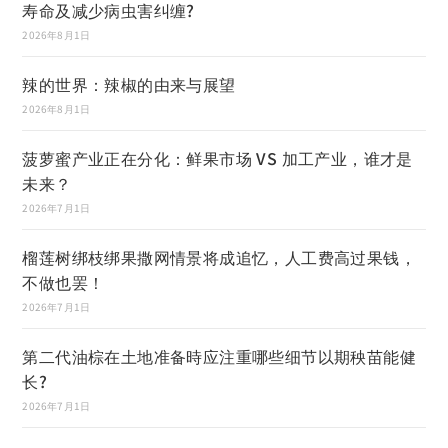
寿命及减少病虫害纠缠?
2026年8月1日
辣的世界：辣椒的由来与展望
2026年8月1日
菠萝蜜产业正在分化：鲜果市场 VS 加工产业，谁才是
未来？
2026年7月1日
榴莲树绑枝绑果撒网情景将成追忆，人工费高过果钱，
不做也罢！
2026年7月1日
第二代油棕在土地准备時应注重哪些细节以期秧苗能健
长?
2026年7月1日