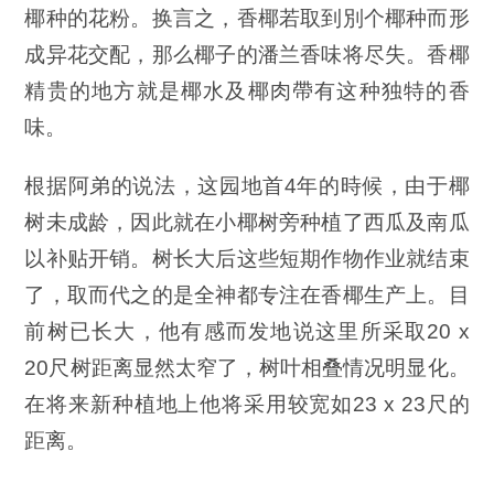
椰种的花粉。换言之，香椰若取到別个椰种而形
成异花交配，那么椰子的潘兰香味将尽失。香椰
精贵的地方就是椰水及椰肉帶有这种独特的香
味。
根据阿弟的说法，这园地首4年的時候，由于椰
树未成龄，因此就在小椰树旁种植了西瓜及南瓜
以补贴开销。树长大后这些短期作物作业就结束
了，取而代之的是全神都专注在香椰生产上。目
前树已长大，他有感而发地说这里所采取20 x
20尺树距离显然太窄了，树叶相叠情况明显化。
在将来新种植地上他将采用较宽如23 x 23尺的
距离。