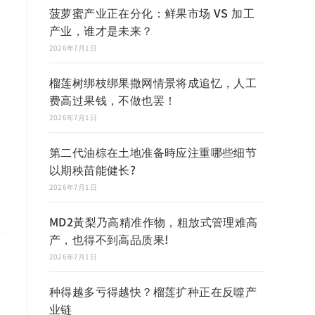
菠萝蜜产业正在分化：鲜果市场 VS 加工
产业，谁才是未来？
2026年7月1日
榴莲树绑枝绑果撒网情景将成追忆，人工
费高过果钱，不做也罢！
2026年7月1日
第二代油棕在土地准备時应注重哪些细节
以期秧苗能健长?
2026年7月1日
MD2黃梨乃高精准作物，粗放式管理难高
产，也得不到高品质果!
2026年7月1日
种得越多亏得越快？榴莲扩种正在反噬产
业链