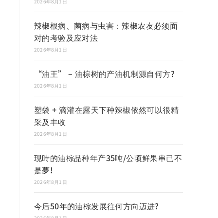
2026年8月1日
辣椒根病、菌病与虫害：辣椒农友必须面
对的考验及应对法
2026年8月1日
“油王” – 油棕树的产油机制源自何方?
2026年8月1日
塑袋 + 滴灌在露天下种辣椒依然可以很精
采及丰收
2026年8月1日
现時的油棕品种年产35吨/公顷鲜果串已不
是夢!
2026年8月1日
今后50年的油棕发展往何方向迈进?
2026年8月1日