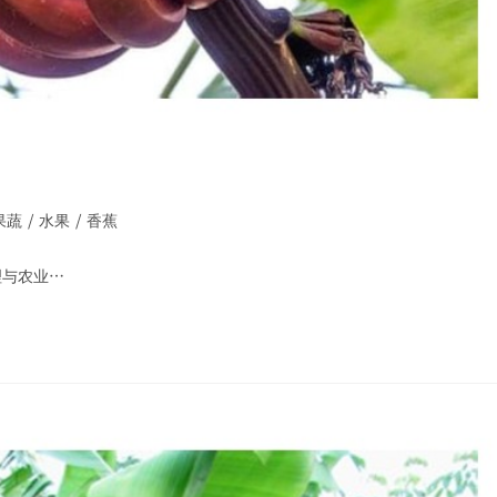
果蔬
/
水果
/
香蕉
理与农业…