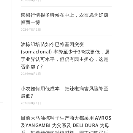
辣椒行情很多時候在中上，农友愿为好赚
幅而一博
2026年8月1日
油棕组培苗如今已将基因突变
(somaclonal) 率降至少于3%或更低，属
于业界认可水平，但仍有园主担心，这是
否多虑了?
2026年8月1日
小农如何用低成本，把辣椒病害风险降至
最低?
2026年8月1日
目前大马油棕种子生产商大都采用 AVROS
及YANGAMBI 为父系及 DELI DURA 为母
系，打造绝佳的种植材料，园主们购买后