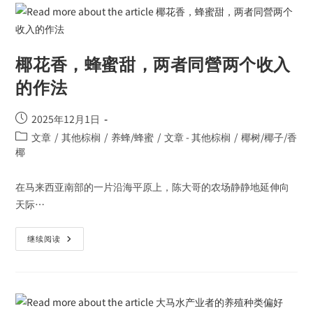
椰花香，蜂蜜甜，两者同營两个收入
的作法
2025年12月1日
文章
/
其他棕榈
/
养蜂/蜂蜜
/
文章 - 其他棕榈
/
椰树/椰子/香
椰
在马来西亚南部的一片沿海平原上，陈大哥的农场静静地延伸向
天际…
继续阅读