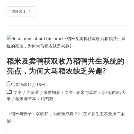
继续阅读
稻米及卖鸭获双收乃稻鸭共生系统的
亮点，为何大马稻农缺乏兴趣?
2025年11月16日
文章
/
养殖业
/
家禽饲养
/
文章 - 稻米与草本
/
水稻/稻米/大
米
/
稻米与草本
/
鸡鸭鹅
《稻米与鸭子：双收梦，为何难成真？》 在许多生态农业推广案
例…