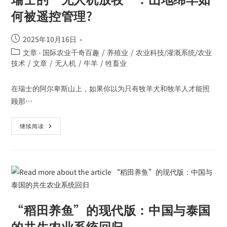
何被遥控管理?
2025年10月16日
文章 - 国际农业千奇百趣
/
养殖业
/
农业科技/灌溉系统/农业
技术
/
文章
/
无人机
/
牛羊
/
牲畜业
在瑞士的阿尔卑斯山上，如果你以为只有牧羊犬和牧羊人才能照
顾那…
继续阅读
“稻田养鱼”的现代版：中国与泰国
的共生农业系统回归