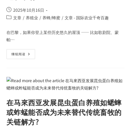
2025年10月16日
文章
/
养殖业
/
养蜂/蜂蜜
/
文章 - 国际农业千奇百趣
在巴黎，如果你登上某些历史悠久的屋顶 —— 比如歌剧院、蒙
帕…
继续阅读
在马來西亚发展昆虫蛋白养殖如蟋蟀
或蚱蜢能否成为未来替代传统畜牧的
关链解方?