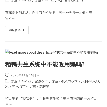
文章
/
养殖业
/
文章 - 养殖业
/
水产养殖/渔业养殖
在东南亚的池塘、湖泊与养殖场里，有一种鱼几乎无处不在——
它不…
继续阅读
稻鸭共生系统中不能改用鹅吗?
2025年11月16日
文章
/
养殖业
/
家禽饲养
/
文章 - 稻米与草本
/
水稻/稻米/大
米
/
稻米与草本
/
鵝
/
鸡鸭鹅
稻田里的 “鹅实验”：当稻鸭共生换了主角 在南方的一片稻田
里…