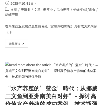
2025年10月1日
文章
/
养殖业
/
文章 - 养殖业
/
昆虫养殖
/
蚂蚱/蚱蜢/蝗虫
/
蟋蟀养殖
在马来西亚发展昆虫蛋白养殖（如蟋蟀或蚱蜢）具有成为未来替
代传…
继续阅读
“水产养殖的’蓝金’時代：从挪威
三文鱼到亚洲南美白对虾”– 探讨高
价值水产养殖的成功案例、技术瓶颈