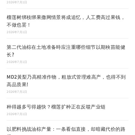
2026年7月1日
榴莲树绑枝绑果撒网情景将成追忆，人工费高过果钱，
不做也罢！
2026年7月1日
第二代油棕在土地准备時应注重哪些细节以期秧苗能健
长?
2026年7月1日
MD2黃梨乃高精准作物，粗放式管理难高产，也得不到
高品质果!
2026年7月1日
种得越多亏得越快？榴莲扩种正在反噬产业链
2026年7月1日
以肥料挑战油棕产量：一条看似直接，却暗藏代价的路