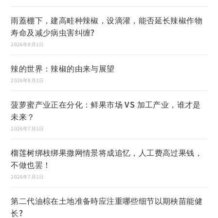
雨蓋棚下，建高畦种辣椒，设滴灌，能否延长辣椒作物
寿命及减少病虫害纠缠?
2026年8月1日
辣的世界：辣椒的由来与展望
2026年8月1日
菠萝蜜产业正在分化：鲜果市场 VS 加工产业，谁才是
未来？
2026年7月1日
榴莲树绑枝绑果撒网情景将成追忆，人工费高过果钱，
不做也罢！
2026年7月1日
第二代油棕在土地准备時应注重哪些细节以期秧苗能健
长?