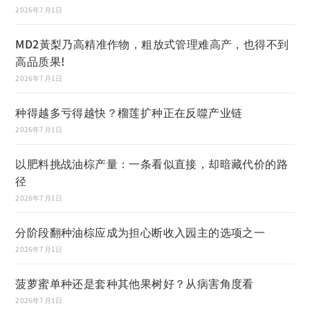
2026年7月1日
MD2黃梨乃高精准作物，粗放式管理难高产，也得不到
高品质果!
2026年7月1日
种得越多亏得越快？榴莲扩种正在反噬产业链
2026年7月1日
以肥料挑战油棕产量：一条看似直接，却暗藏代价的路
径
2026年7月1日
分阶段翻种油棕应成为担心断收入园主的选项之一
2026年7月1日
菠萝蜜单种还是套种其他果树好？从病害角度看
2026年7月1日