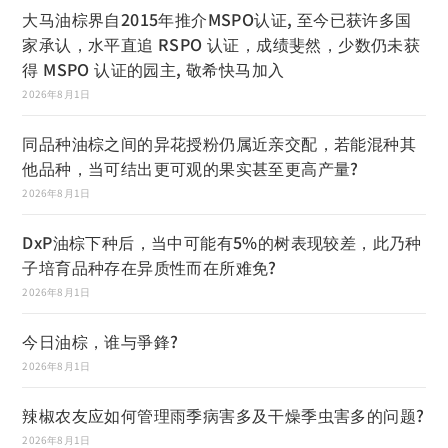
大马油棕界自2015年推介MSPO认证, 至今已获许多国
家承认，水平直追 RSPO 认证，成绩斐然，少数仍未获
得 MSPO 认证的园主, 敬希快马加入
2026年8月1日
同品种油棕之间的异花授粉仍属近亲交配，若能混种其
他品种，当可结出更可观的果实甚至更高产量?
2026年8月1日
DxP油棕下种后，当中可能有5%的树表现较差，此乃种
子培育品种存在异质性而在所难免?
2026年8月1日
今日油棕，谁与爭鋒?
2026年8月1日
辣椒农友应如何管理雨季病害多及干燥季虫害多的问题?
2026年8月1日