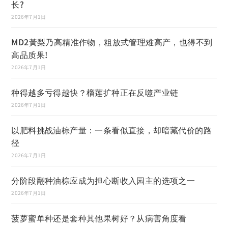
长?
2026年7月1日
MD2黃梨乃高精准作物，粗放式管理难高产，也得不到
高品质果!
2026年7月1日
种得越多亏得越快？榴莲扩种正在反噬产业链
2026年7月1日
以肥料挑战油棕产量：一条看似直接，却暗藏代价的路
径
2026年7月1日
分阶段翻种油棕应成为担心断收入园主的选项之一
2026年7月1日
菠萝蜜单种还是套种其他果树好？从病害角度看