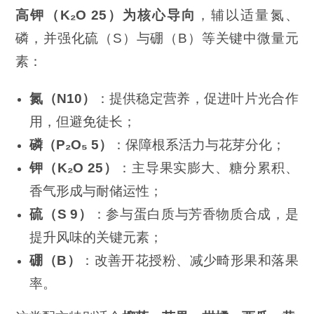
高钾（
K
₂
O 25
）为核心导向
，辅以适量氮、
磷，并强化硫（S）与硼（B）等关键中微量元
素：
氮（
N10
）
：提供稳定营养，促进叶片光合作
用，但避免徒长；
磷（
P
₂
O
₅
5
）
：保障根系活力与花芽分化；
钾（
K
₂
O 25
）
：主导果实膨大、糖分累积、
香气形成与耐储运性；
硫（
S 9
）
：参与蛋白质与芳香物质合成，是
提升风味的关键元素；
硼（
B
）
：改善开花授粉、减少畸形果和落果
率。