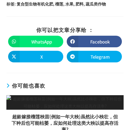
标签
:
复合型生物有机化肥
,
榴莲
,
水果
,
肥料
,
蔬瓜类作物
你可以把文章分享给 ：
WhatsApp
Facebook
X
Telegram
你可能也喜欢
超龄嫁接榴莲秧苗(例如一年大秧)虽然比小秧壮，但
下种后也可能枯萎，应如何处理这类大秧以提高存活
率?