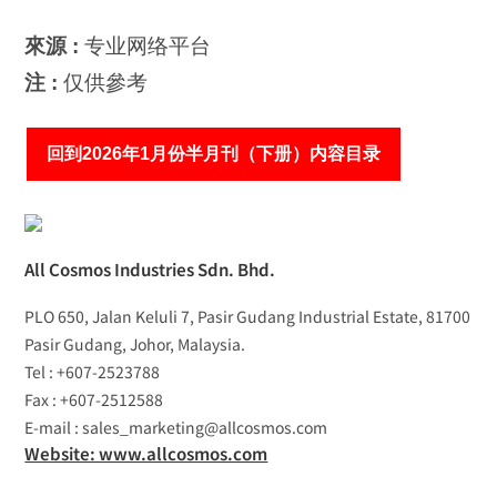
來源 :
专业网络平台
注 :
仅供參考
回到2026年1月份半月刊（下册）内容目录
All Cosmos Industries Sdn. Bhd.
PLO 650, Jalan Keluli 7, Pasir Gudang Industrial Estate, 81700
Pasir Gudang, Johor, Malaysia.
Tel : +607-2523788
Fax : +607-2512588
E-mail : sales_marketing@allcosmos.com
Website: www.allcosmos.com