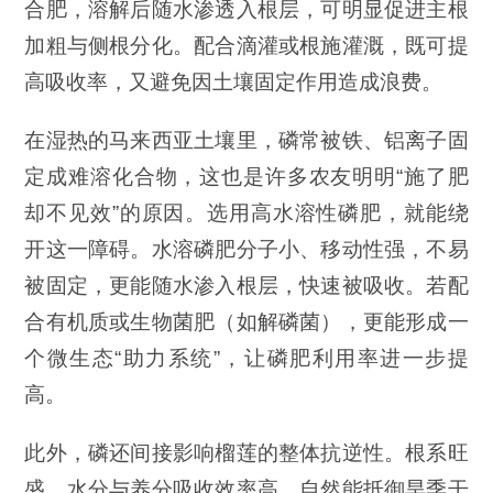
合肥，溶解后随水渗透入根层，可明显促进主根
加粗与侧根分化。配合滴灌或根施灌溉，既可提
高吸收率，又避免因土壤固定作用造成浪费。
在湿热的马来西亚土壤里，磷常被铁、铝离子固
定成难溶化合物，这也是许多农友明明“施了肥
却不见效”的原因。选用高水溶性磷肥，就能绕
开这一障碍。水溶磷肥分子小、移动性强，不易
被固定，更能随水渗入根层，快速被吸收。若配
合有机质或生物菌肥（如解磷菌），更能形成一
个微生态“助力系统”，让磷肥利用率进一步提
高。
此外，磷还间接影响榴莲的整体抗逆性。根系旺
盛，水分与养分吸收效率高，自然能抵御旱季干