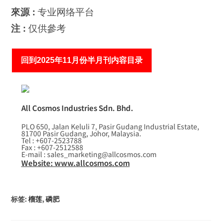
來源 :
专业网络平台
注 :
仅供參考
回到2025年11月份半月刊内容目录
All Cosmos Industries Sdn. Bhd.
PLO 650, Jalan Keluli 7, Pasir Gudang Industrial Estate,
81700 Pasir Gudang, Johor, Malaysia.
Tel : +607-2523788
Fax : +607-2512588
E-mail : sales_marketing@allcosmos.com
Website: www.allcosmos.com
标签
:
榴莲
,
磷肥