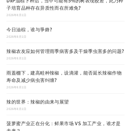
DxP油棕下种后，当中可能有5%的树表现较差，此乃种
子培育品种存在异质性而在所难免?
2026年8月1日
今日油棕，谁与爭鋒?
2026年8月1日
辣椒农友应如何管理雨季病害多及干燥季虫害多的问题?
2026年8月1日
雨蓋棚下，建高畦种辣椒，设滴灌，能否延长辣椒作物
寿命及减少病虫害纠缠?
2026年8月1日
辣的世界：辣椒的由来与展望
2026年8月1日
菠萝蜜产业正在分化：鲜果市场 VS 加工产业，谁才是
未来？