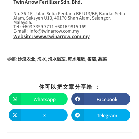
Twin Arrow Fertilizer Sdn. Bhd.
No. 36-1F, Jalan Setia Perdana BF U13/BF, Bandar Setia
Alam, Seksyen U13, 40170 Shah Alam, Selangor,
Malaysia.
Tel : +603 3359 7711 +6016 9815 169
E-mail : info@twinarrow.com.my
Website: www.twinarrow.com.my
标签
:
沙漠农业
,
海水
,
海水温室
,
海水灌溉
,
番茄
,
蔬菜
你可以把文章分享给 ：
WhatsApp
Facebook
X
Telegram