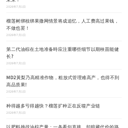
2026年7月1日
榴莲树绑枝绑果撒网情景将成追忆，人工费高过果钱，
不做也罢！
2026年7月1日
第二代油棕在土地准备時应注重哪些细节以期秧苗能健
长?
2026年7月1日
MD2黃梨乃高精准作物，粗放式管理难高产，也得不到
高品质果!
2026年7月1日
种得越多亏得越快？榴莲扩种正在反噬产业链
2026年7月1日
以肥料挑战油棕产量：一条看似直接，却暗藏代价的路