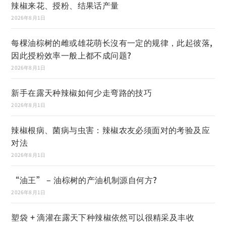
辣椒来花、授粉、结果话产量
2026年8月1日
每棵油棕树的雌或雄花萌长沒有一定的规律，此起彼落,
因此授粉效率一般上都不成问题?
2026年8月1日
新手在露天种辣椒如何少走弯路的技巧
2026年8月1日
辣椒根病、菌病与虫害：辣椒农友必须面对的考验及应
对法
2026年8月1日
“油王” – 油棕树的产油机制源自何方?
2026年8月1日
塑袋 + 滴灌在露天下种辣椒依然可以很精采及丰收