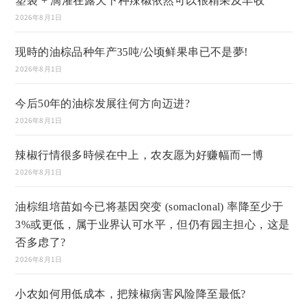
塑袋 + 滴灌在露天下种辣椒依然可以很精采及丰收
2026年8月1日
现時的油棕品种年产35吨/公顷鲜果串已不是夢!
2026年8月1日
今后50年的油棕发展往何方向迈进?
2026年8月1日
辣椒行情很多時候在中上，农友愿为好赚幅而一博
2026年8月1日
油棕组培苗如今已将基因突变 (somaclonal) 率降至少于
3%或更低，属于业界认可水平，但仍有园主担心，这是
否多虑了?
2026年8月1日
小农如何用低成本，把辣椒病害风险降至最低?