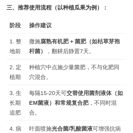
三、推荐使用流程（以种植瓜果为例）：
阶段
操作建议
1. 整
撒施
腐熟有机肥
+
菌肥（如枯草芽孢
地前
杆菌）
，翻耕后静置7天。
2. 定
种植穴中点施少量菌肥，不与化肥同
植期
穴混合。
3. 生
每隔15-20天可
交替使用菌剂液体（如
长期
EM
菌液）和常规复合肥
，不同时混
追肥
合。
4. 病
叶面喷施
光合菌
/
乳酸菌液
可增强抗病