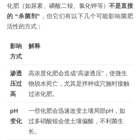
化肥（如尿素、磷酸二铵、氯化钾等）
不是直接
的
“
杀菌剂”
，但它们有以下几个可能影响菌肥
活性的方式：
影响
解释
方式
渗透
高浓度化肥会造成“高渗透压”，使微生
压过
物脱水死亡，尤其是拌种或穴施时接触
高
过浓化肥。
pH
一些化肥会迅速改变土壤局部pH，如
变化
过多硝酸铵会使土壤偏酸，不利菌生
长。