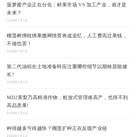
菠萝蜜产业正在分化：鲜果市场 VS 加工产业，谁才是
未来？
2026年7月1日
榴莲树绑枝绑果撒网情景将成追忆，人工费高过果钱，
不做也罢！
2026年7月1日
第二代油棕在土地准备時应注重哪些细节以期秧苗能健
长?
2026年7月1日
MD2黃梨乃高精准作物，粗放式管理难高产，也得不到
高品质果!
2026年7月1日
种得越多亏得越快？榴莲扩种正在反噬产业链
2026年7月1日