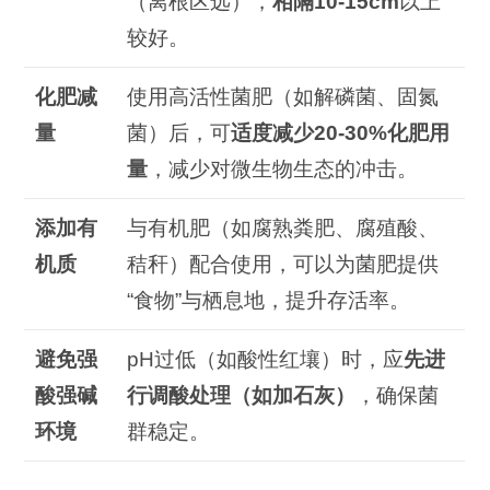
（离根区远），
相隔
10-15cm
以上
较好。
化肥减
使用高活性菌肥（如解磷菌、固氮
量
菌）后，可
适度减少
20-30%
化肥用
量
，减少对微生物生态的冲击。
添加有
与有机肥（如腐熟粪肥、腐殖酸、
机质
秸秆）配合使用，可以为菌肥提供
“食物”与栖息地，提升存活率。
避免强
pH过低（如酸性红壤）时，应
先进
酸强碱
行调酸处理（如加石灰）
，确保菌
环境
群稳定。