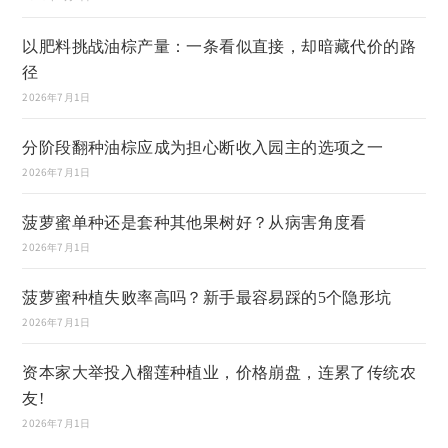
以肥料挑战油棕产量：一条看似直接，却暗藏代价的路
径
2026年7月1日
分阶段翻种油棕应成为担心断收入园主的选项之一
2026年7月1日
菠萝蜜单种还是套种其他果树好？从病害角度看
2026年7月1日
菠萝蜜种植失败率高吗？新手最容易踩的5个隐形坑
2026年7月1日
资本家大举投入榴莲种植业，价格崩盘，连累了传统农
友!
2026年7月1日