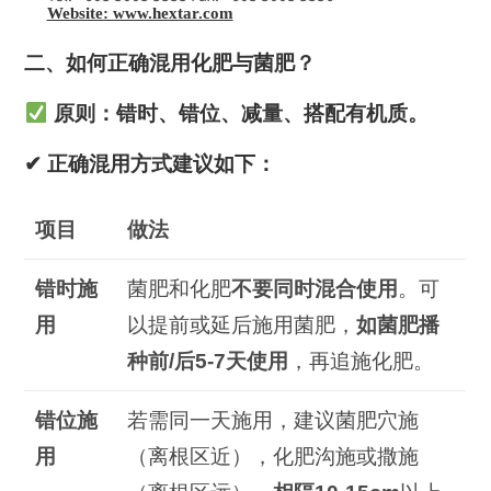
Website: www.hextar.com
二、如何正确混用化肥与菌肥？
原则：
错时、错位、减量、搭配有机质
。
✔ 正确混用方式建议如下：
项目
做法
错时施
菌肥和化肥
不要同时混合使用
。可
用
以提前或延后施用菌肥，
如菌肥播
种前
/
后
5-7
天使用
，再追施化肥。
错位施
若需同一天施用，建议菌肥穴施
用
（离根区近），化肥沟施或撒施