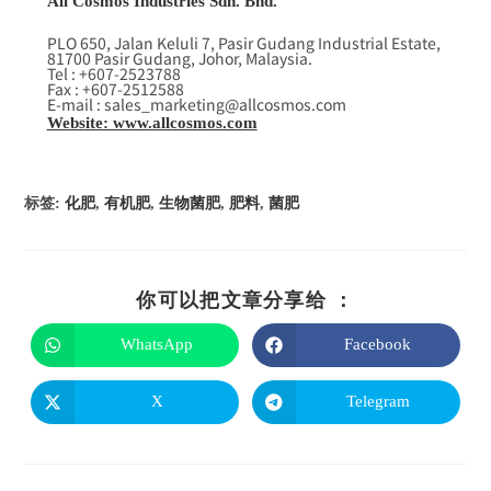
All Cosmos Industries Sdn. Bhd.
PLO 650, Jalan Keluli 7, Pasir Gudang Industrial Estate,
81700 Pasir Gudang, Johor, Malaysia.
Tel : +607-2523788
Fax : +607-2512588
E-mail : sales_marketing@allcosmos.com
Website: www.allcosmos.com
标签
:
化肥
,
有机肥
,
生物菌肥
,
肥料
,
菌肥
你可以把文章分享给 ：
WhatsApp
Facebook
X
Telegram