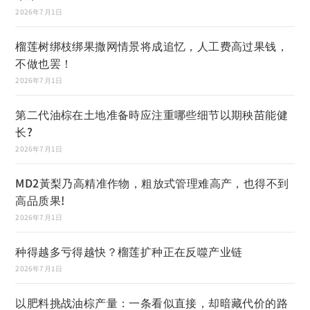
2026年7月1日
榴莲树绑枝绑果撒网情景将成追忆，人工费高过果钱，
不做也罢！
2026年7月1日
第二代油棕在土地准备時应注重哪些细节以期秧苗能健
长?
2026年7月1日
MD2黃梨乃高精准作物，粗放式管理难高产，也得不到
高品质果!
2026年7月1日
种得越多亏得越快？榴莲扩种正在反噬产业链
2026年7月1日
以肥料挑战油棕产量：一条看似直接，却暗藏代价的路