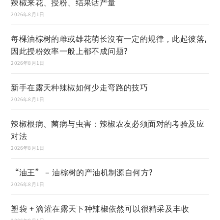
辣椒来花、授粉、结果话产量
2026年8月1日
每棵油棕树的雌或雄花萌长沒有一定的规律，此起彼落,
因此授粉效率一般上都不成问题?
2026年8月1日
新手在露天种辣椒如何少走弯路的技巧
2026年8月1日
辣椒根病、菌病与虫害：辣椒农友必须面对的考验及应
对法
2026年8月1日
“油王” – 油棕树的产油机制源自何方?
2026年8月1日
塑袋 + 滴灌在露天下种辣椒依然可以很精采及丰收