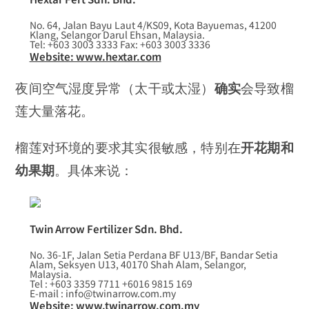
No. 64, Jalan Bayu Laut 4/KS09, Kota Bayuemas, 41200
Klang, Selangor Darul Ehsan, Malaysia.
Tel: +603 3003 3333 Fax: +603 3003 3336
Website: www.hextar.com
夜间空气湿度异常（太干或太湿）
确实
会导致榴
莲大量落花。
榴莲对环境的要求其实很敏感，特别在
开花期和
幼果期
。具体来说：
Twin Arrow Fertilizer Sdn. Bhd.
No. 36-1F, Jalan Setia Perdana BF U13/BF, Bandar Setia
Alam, Seksyen U13, 40170 Shah Alam, Selangor,
Malaysia.
Tel : +603 3359 7711 +6016 9815 169
E-mail : info@twinarrow.com.my
Website: www.twinarrow.com.my