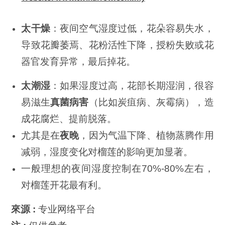
太干燥
：夜间空气湿度过低，花朵容易失水，
导致花瓣萎焉、花粉活性下降，授粉失败或花
器官发育异常，最后掉花。
太潮湿
：如果湿度过高，花部长期湿润，很容
易滋生
真菌病害
（比如炭疽病、灰霉病），造
成花腐烂、提前脱落。
尤其是在
夜晚
，因为气温下降、植物蒸腾作用
减弱，湿度变化对榴莲的影响更加显著。
一般理想的夜间湿度控制在70%-80%左右，
对榴莲开花最有利。
來源 :
专业网络平台