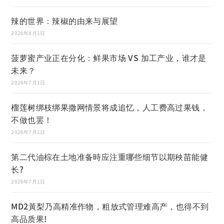
辣的世界：辣椒的由来与展望
2026年8月1日
菠萝蜜产业正在分化：鲜果市场 VS 加工产业，谁才是
未来？
2026年7月1日
榴莲树绑枝绑果撒网情景将成追忆，人工费高过果钱，
不做也罢！
2026年7月1日
第二代油棕在土地准备時应注重哪些细节以期秧苗能健
长?
2026年7月1日
MD2黃梨乃高精准作物，粗放式管理难高产，也得不到
高品质果!