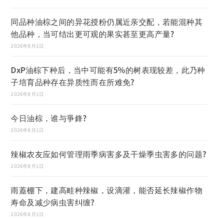
同品种油棕之间的异花授粉仍属近亲交配，若能混种其
他品种，当可结出更可观的果实甚至更高产量?
2026年8月1日
DxP油棕下种后，当中可能有5%的树表现较差，此乃种
子培育品种存在异质性而在所难免?
2026年8月1日
今日油棕，谁与爭鋒?
2026年8月1日
辣椒农友应如何管理雨季病害多及干燥季虫害多的问题?
2026年8月1日
雨蓋棚下，建高畦种辣椒，设滴灌，能否延长辣椒作物
寿命及减少病虫害纠缠?
2026年8月1日