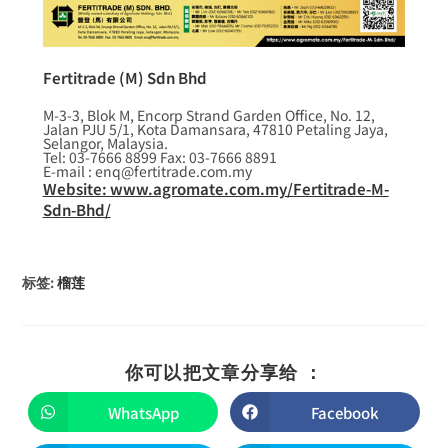
Fertitrade (M) Sdn Bhd
M-3-3, Blok M, Encorp Strand Garden Office, No. 12,
Jalan PJU 5/1, Kota Damansara, 47810 Petaling Jaya,
Selangor, Malaysia.
Tel: 03-7666 8899 Fax: 03-7666 8891
E-mail : enq@fertitrade.com.my
Website: www.agromate.com.my/Fertitrade-M-
Sdn-Bhd/
标签
:
榴莲
你可以把文章分享给 ：
WhatsApp
Facebook