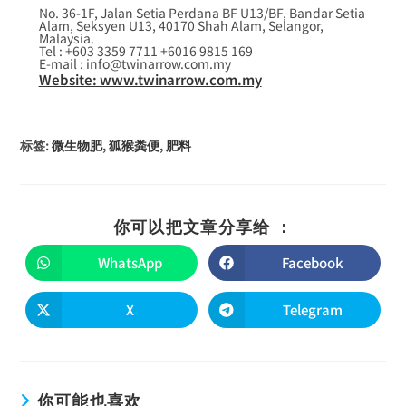
No. 36-1F, Jalan Setia Perdana BF U13/BF, Bandar Setia
Alam, Seksyen U13, 40170 Shah Alam, Selangor,
Malaysia.
Tel : +603 3359 7711 +6016 9815 169
E-mail : info@twinarrow.com.my
Website: www.twinarrow.com.my
标签
:
微生物肥
,
狐猴粪便
,
肥料
你可以把文章分享给 ：
WhatsApp
Facebook
X
Telegram
你可能也喜欢