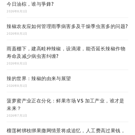
今日油棕，谁与爭鋒?
2026年8月1日
辣椒农友应如何管理雨季病害多及干燥季虫害多的问题?
2026年8月1日
雨蓋棚下，建高畦种辣椒，设滴灌，能否延长辣椒作物
寿命及减少病虫害纠缠?
2026年8月1日
辣的世界：辣椒的由来与展望
2026年8月1日
菠萝蜜产业正在分化：鲜果市场 VS 加工产业，谁才是
未来？
2026年7月1日
榴莲树绑枝绑果撒网情景将成追忆，人工费高过果钱，