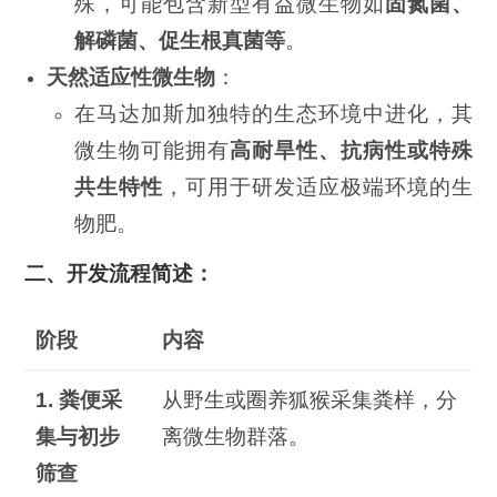
殊，可能包含新型有益微生物如
固氮菌、
解磷菌、促生根真菌等
。
天然适应性微生物
：
在马达加斯加独特的生态环境中进化，其
微生物可能拥有
高耐旱性、抗病性或特殊
共生特性
，可用于研发适应极端环境的生
物肥。
二、开发流程简述：
阶段
内容
1.
粪便采
从野生或圈养狐猴采集粪样，分
集与初步
离微生物群落。
筛查