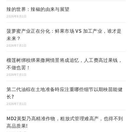
辣的世界：辣椒的由来与展望
2026年8月1日
菠萝蜜产业正在分化：鲜果市场 VS 加工产业，谁才是
未来？
2026年7月1日
榴莲树绑枝绑果撒网情景将成追忆，人工费高过果钱，
不做也罢！
2026年7月1日
第二代油棕在土地准备時应注重哪些细节以期秧苗能健
长?
2026年7月1日
MD2黃梨乃高精准作物，粗放式管理难高产，也得不到
高品质果!