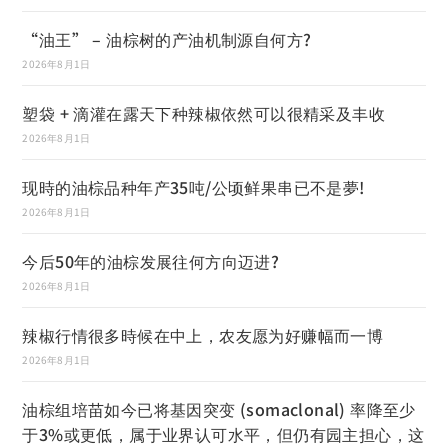
“油王” – 油棕树的产油机制源自何方?
2026年8月1日
塑袋 + 滴灌在露天下种辣椒依然可以很精采及丰收
2026年8月1日
现時的油棕品种年产35吨/公顷鲜果串已不是夢!
2026年8月1日
今后50年的油棕发展往何方向迈进?
2026年8月1日
辣椒行情很多時候在中上，农友愿为好赚幅而一博
2026年8月1日
油棕组培苗如今已将基因突变 (somaclonal) 率降至少
于3%或更低，属于业界认可水平，但仍有园主担心，这