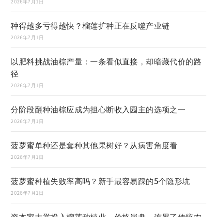
2026年7月1日
种得越多亏得越快？榴莲扩种正在反噬产业链
2026年7月1日
以肥料挑战油棕产量：一条看似直接，却暗藏代价的路
径
2026年7月1日
分阶段翻种油棕应成为担心断收入园主的选项之一
2026年7月1日
菠萝蜜单种还是套种其他果树好？从病害角度看
2026年7月1日
菠萝蜜种植失败率高吗？新手最容易踩的5个隐形坑
2026年7月1日
资本家大举投入榴莲种植业，价格崩盘，连累了传统农