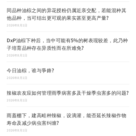
同品种油棕之间的异花授粉仍属近亲交配，若能混种其
他品种，当可结出更可观的果实甚至更高产量?
2026年8月1日
DxP油棕下种后，当中可能有5%的树表现较差，此乃种
子培育品种存在异质性而在所难免?
2026年8月1日
今日油棕，谁与爭鋒?
2026年8月1日
辣椒农友应如何管理雨季病害多及干燥季虫害多的问题?
2026年8月1日
雨蓋棚下，建高畦种辣椒，设滴灌，能否延长辣椒作物
寿命及减少病虫害纠缠?
2026年8月1日