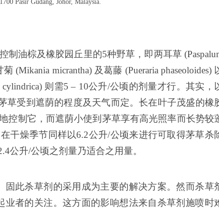
81700 Pasir Gudang, Johor, Malaysia.
up) 可控制油棕及橡胶园丘里的5种野草，即两耳草 (Paspalu
(Mikania micrantha) 及葛藤 (Pueraria phaseoloides) 
cylindrica) 则需5 – 10公升/公顷的剂量才行。其实，
有视于茅草受到遮荫的程度及天气而定。长在叶子茂盛的橡
有效地控制它，而遮荫小使到茅草享有高光照率而长势较
。在干燥季节同样以6.2公升/公顷来进行可取得茅草杀
.4公升/公顷之剂量乃适合之用量。
。固此杀草剂的采用成为主要的解决方案。然而杀草
起业者的关注。这方面的影响想法来自杀草剂施喷时