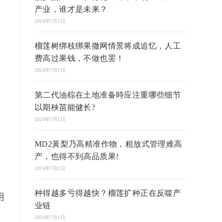
产业，谁才是未来？
2026年7月1日
榴莲树绑枝绑果撒网情景将成追忆，人工
费高过果钱，不做也罢！
2026年7月1日
第二代油棕在土地准备時应注重哪些细节
以期秧苗能健长?
2026年7月1日
MD2黃梨乃高精准作物，粗放式管理难高
产，也得不到高品质果!
2026年7月1日
种得越多亏得越快？榴莲扩种正在反噬产
用
业链
2026年7月1日