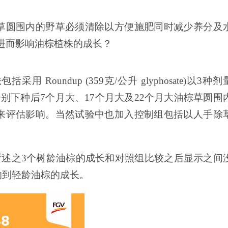
草圆围内的野草必须清除以方便施肥同时减少养分及
伤根进而影响油棕植株的成长？
oundup (359克/公升 glyphosate)以3种剂
来管理分别下种后7个月大、17个月大及22个月大油棕草圆围
来评估影响。当然试验中也加入控制组包括以人手除
对以上所述之3个树龄油棕的成长和对照组比较之后显示之间
响到轻龄油棕的成长。