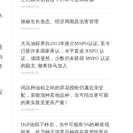
2026年8月1日
水
辣椒生长形态、经济周期及虫害管理
2026年8月1日
大马油棕界自2015年推介MSPO认证, 至今
量
已获许多国家承认，水平直追 RSPO 认
内
证，成绩斐然，少数仍未获得 MSPO 认证
的园主, 敬希快马加入
草
2026年8月1日
同品种油棕之间的异花授粉仍属近亲交
没
配，若能混种其他品种，当可结出更可观
的果实甚至更高产量?
2026年8月1日
DxP油棕下种后，当中可能有5%的树表现
较差，此乃种子培育品种存在异质性而在