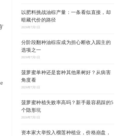
以肥料挑战油棕产量：一条看似直接，却
暗藏代价的路径
有
2026年7月1日
分阶段翻种油棕应成为担心断收入园主的
选项之一
2026年7月1日
菠萝蜜单种还是套种其他果树好？从病害
角度看
he
2026年7月1日
菠萝蜜种植失败率高吗？新手最容易踩的5
个隐形坑
2026年7月1日
资本家大举投入榴莲种植业，价格崩盘，