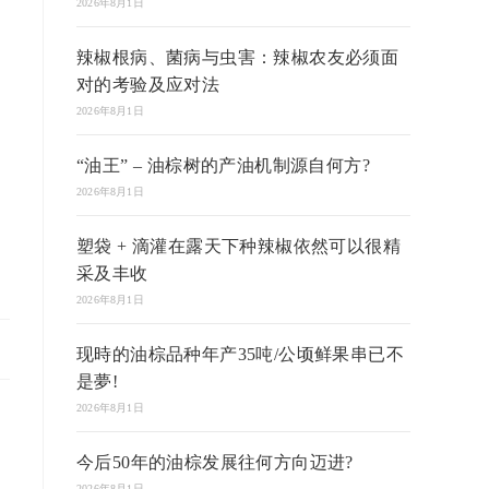
2026年8月1日
辣椒根病、菌病与虫害：辣椒农友必须面
对的考验及应对法
2026年8月1日
“油王” – 油棕树的产油机制源自何方?
2026年8月1日
塑袋 + 滴灌在露天下种辣椒依然可以很精
采及丰收
2026年8月1日
现時的油棕品种年产35吨/公顷鲜果串已不
是夢!
2026年8月1日
今后50年的油棕发展往何方向迈进?
2026年8月1日