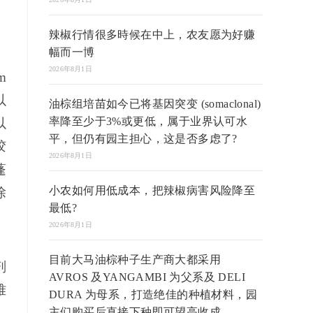
辣椒行情很多時候在中上，农友愿为好赚
幅而一博
2026年8月1日
m
以
油棕组培苗如今已将基因突变 (somaclonal)
率降至少于3%或更低，属于业界认可水
以
平，但仍有园主担心，这是否多虑了?
胶
2026年8月1日
蓬
小农如何用低成本，把辣椒病害风险降至
除
最低?
2026年8月1日
目前大马油棕种子生产商大都采用
剂
AVROS 及YANGAMBI 为父系及 DELI
难
DURA 为母系，打造绝佳的种植材料，园
主们购买后直接下种即可望高收成