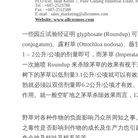
PLO 650, Jalan Keluli 7, Pasir Gudang Industrial Estate, 
Tel : +607-2523788
Fax : +607-2512588
E-mail : sales_marketing@allcosmos.com
Website: www.allcosmos.com
一些园丘试验经证明 glyphosate (Round
conjugatum)、露籽草 (Ottochloa nodosa)、薇甘菊 
1
–
2公升/公顷的剂量即可，而茅草 (Imperata 
一次施喷 Roundup 来杀除茅草的效果
树下的茅草以低剂量3.1公升/公顷就可以
勃就必须以双倍剂量即6.2公升/公顷才有效
作用。就一般空旷地之茅草杀除效果而言，12
野草对各种作物的负面影响乃众所周知之事
之毒性是否影响到作物的成长及生产力也引
免会殃及枝叶及根系等等。