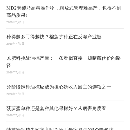
MD2黃梨乃高精准作物，粗放式管理难高产，也得不到
高品质果!
2026年7月1日
种得越多亏得越快？榴莲扩种正在反噬产业链
2026年7月1日
以肥料挑战油棕产量：一条看似直接，却暗藏代价的路
径
2026年7月1日
分阶段翻种油棕应成为担心断收入园主的选项之一
2026年7月1日
菠萝蜜单种还是套种其他果树好？从病害角度看
2026年7月1日
菠萝蜜种植失败率高吗？新手最容易踩的5个隐形坑