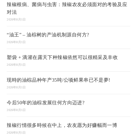
辣椒根病、菌病与虫害：辣椒农友必须面对的考验及应
对法
2026年8月1日
“油王” – 油棕树的产油机制源自何方?
2026年8月1日
塑袋 + 滴灌在露天下种辣椒依然可以很精采及丰收
2026年8月1日
现時的油棕品种年产35吨/公顷鲜果串已不是夢!
2026年8月1日
今后50年的油棕发展往何方向迈进?
2026年8月1日
辣椒行情很多時候在中上，农友愿为好赚幅而一博
2026年8月1日