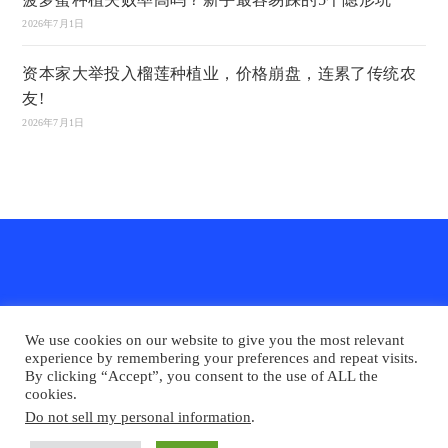
2026年7月1日
资本家大举投入榴莲种植业，价格崩盘，连累了传统农
友!
2026年7月1日
We use cookies on our website to give you the most relevant
experience by remembering your preferences and repeat visits.
By clicking “Accept”, you consent to the use of ALL the
cookies.
Do not sell my personal information
.
农业天地网
INFO PERTANIAN online （马来文）
联系我们
Disclaimer
Privacy Policy