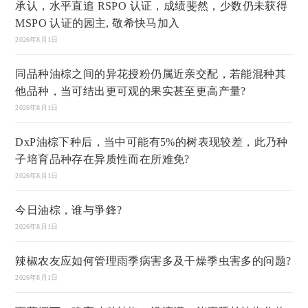
承认，水平直追 RSPO 认证，成绩斐然，少数仍未获得
MSPO 认证的园主, 敬希快马加入
2026年8月1日
同品种油棕之间的异花授粉仍属近亲交配，若能混种其
他品种，当可结出更可观的果实甚至更高产量?
2026年8月1日
DxP油棕下种后，当中可能有5%的树表现较差，此乃种
子培育品种存在异质性而在所难免?
2026年8月1日
今日油棕，谁与爭鋒?
2026年8月1日
辣椒农友应如何管理雨季病害多及干燥季虫害多的问题?
2026年8月1日