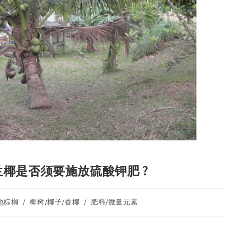
椰是否须要施放硫酸钾肥 ?
其他棕榈
/
椰树/椰子/香椰
/
肥料/微量元素