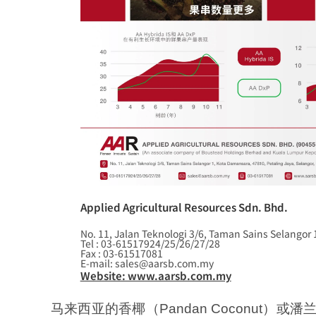
Applied Agricultural Resources Sdn. Bhd.
No. 11, Jalan Teknologi 3/6, Taman Sains Selangor 
Tel : 03-61517924/25/26/27/28
Fax : 03-61517081
E-mail: sales@aarsb.com.my
Website: www.aarsb.com.my
马来西亚的香椰（Pandan Coconut）或潘兰