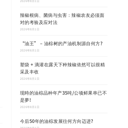
2026年8月1日
辣椒根病、菌病与虫害：辣椒农友必须面
对的考验及应对法
2026年8月1日
“油王” – 油棕树的产油机制源自何方?
2026年8月1日
塑袋 + 滴灌在露天下种辣椒依然可以很精
采及丰收
2026年8月1日
现時的油棕品种年产35吨/公顷鲜果串已不
是夢!
2026年8月1日
今后50年的油棕发展往何方向迈进?
2026年8月1日