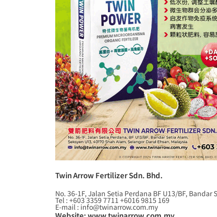
Twin Arrow Fertilizer Sdn. Bhd.
No. 36-1F, Jalan Setia Perdana BF U13/BF, Bandar 
Tel : +603 3359 7711 +6016 9815 169
E-mail : info@twinarrow.com.my
Website: www.twinarrow.com.my