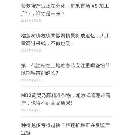
菠萝蜜产业正在分化：鲜果市场 VS 加工
产业，谁才是未来？
2026年7月1日
榴莲树绑枝绑果撒网情景将成追忆，人工
费高过果钱，不做也罢！
2026年7月1日
第二代油棕在土地准备時应注重哪些细节
以期秧苗能健长?
2026年7月1日
MD2黃梨乃高精准作物，粗放式管理难高
产，也得不到高品质果!
2026年7月1日
种得越多亏得越快？榴莲扩种正在反噬产
业链