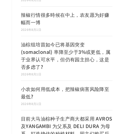
辣椒行情很多時候在中上，农友愿为好赚
幅而一博
2026年8月1日
油棕组培苗如今已将基因突变
(somaclonal) 率降至少于3%或更低，属
于业界认可水平，但仍有园主担心，这是
否多虑了?
2026年8月1日
小农如何用低成本，把辣椒病害风险降至
最低?
2026年8月1日
目前大马油棕种子生产商大都采用 AVROS
及YANGAMBI 为父系及 DELI DURA 为母
系，打造绝佳的种植材料，园主们购买后