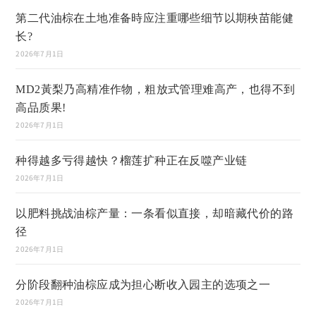
第二代油棕在土地准备時应注重哪些细节以期秧苗能健
长?
2026年7月1日
MD2黃梨乃高精准作物，粗放式管理难高产，也得不到
高品质果!
2026年7月1日
种得越多亏得越快？榴莲扩种正在反噬产业链
2026年7月1日
以肥料挑战油棕产量：一条看似直接，却暗藏代价的路
径
2026年7月1日
分阶段翻种油棕应成为担心断收入园主的选项之一
2026年7月1日