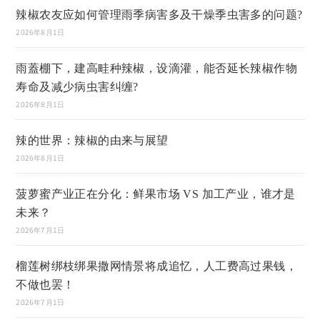
辣椒农友应如何管理雨季病害多及干燥季虫害多的问题?
2026年8月1日
雨蓋棚下，建高畦种辣椒，设滴灌，能否延长辣椒作物
寿命及减少病虫害纠缠?
2026年8月1日
辣的世界：辣椒的由来与展望
2026年8月1日
菠萝蜜产业正在分化：鲜果市场 VS 加工产业，谁才是
未来？
2026年7月1日
榴莲树绑枝绑果撒网情景将成追忆，人工费高过果钱，
不做也罢！
2026年7月1日