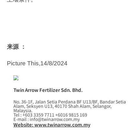
来源 ：
Picture This,14/8/2024
Twin Arrow Fertilizer Sdn. Bhd.
No. 36-1F, Jalan Setia Perdana BF U13/BF, Bandar Setia
Alam, Seksyen U13, 40170 Shah Alam, Selangor,
Malaysia.
Tel : +603 3359 7711 +6016 9815 169
E-mail : info@twinarrow.com.my
Website: www.twinarrow.com.my