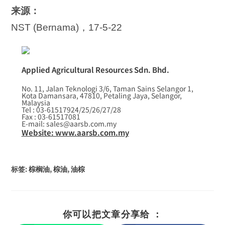
来源：
NST (Bernama)，17-5-22
Applied Agricultural Resources Sdn. Bhd.
No. 11, Jalan Teknologi 3/6, Taman Sains Selangor 1,
Kota Damansara, 47810, Petaling Jaya, Selangor,
Malaysia
Tel : 03-61517924/25/26/27/28
Fax : 03-61517081
E-mail: sales@aarsb.com.my
Website: www.aarsb.com.my
标签
:
棕榈油
,
棕油
,
油棕
你可以把文章分享给 ：