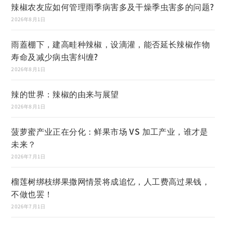
辣椒农友应如何管理雨季病害多及干燥季虫害多的问题?
2026年8月1日
雨蓋棚下，建高畦种辣椒，设滴灌，能否延长辣椒作物
寿命及减少病虫害纠缠?
2026年8月1日
辣的世界：辣椒的由来与展望
2026年8月1日
菠萝蜜产业正在分化：鲜果市场 VS 加工产业，谁才是
未来？
2026年7月1日
榴莲树绑枝绑果撒网情景将成追忆，人工费高过果钱，
不做也罢！
2026年7月1日