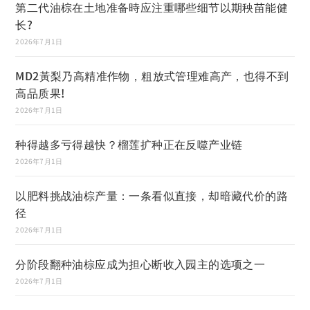
第二代油棕在土地准备時应注重哪些细节以期秧苗能健
长?
2026年7月1日
MD2黃梨乃高精准作物，粗放式管理难高产，也得不到
高品质果!
2026年7月1日
种得越多亏得越快？榴莲扩种正在反噬产业链
2026年7月1日
以肥料挑战油棕产量：一条看似直接，却暗藏代价的路
径
2026年7月1日
分阶段翻种油棕应成为担心断收入园主的选项之一
2026年7月1日