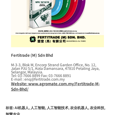
Fertitrade (M) Sdn Bhd
M-3-3, Blok M, Encorp Strand Garden Office, No. 12,
Jalan PJU 5/1, Kota Damansara, 47810 Petaling Jaya,
Selangor, Malaysia.
Tel: 03-7666 8899 Fax: 03-7666 8891
E-mail : enq@fertitrade.com.my
Website: www.agromate.com.my/Fertitrade-M-
Sdn-Bhd/
标签
:
AI机器人
,
人工智能
,
人工智能技术
,
农业机器人
,
农业科技
,
智慧农业