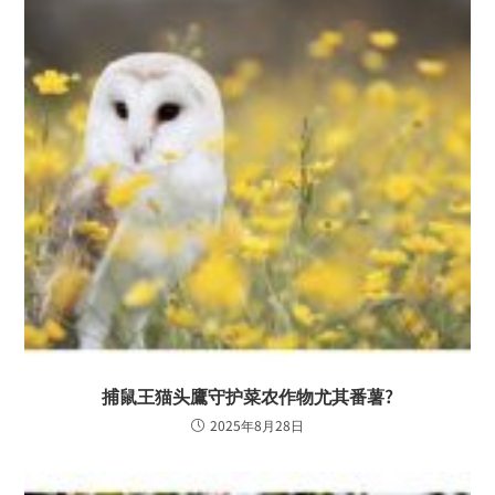
捕鼠王猫头鷹守护菜农作物尤其番薯?
2025年8月28日