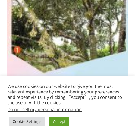
数榴莲品种参种的益处
We use cookies on our website to give you the most
relevant experience by remembering your preferences
2022年7月30日
and repeat visits. By clicking “Accept”, you consent to
the use of ALL the cookies.
Do not sell my personal information
.
最新文章
Cookie Settings
Accept
辣椒来花、授粉、结果话产量
2026年8月1日