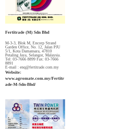
Fertitrade (M) Sdn Bhd
M-3-3, Blok M, Encorp Strand
Garden Office, No. 12, Jalan PJU
5/1, Kota Damansara, 47810
Petaling Jaya, Selangor, Malaysia.
Tel: 03-7666 8899 Fax: 03-7666
8891
E-mail : enq@fertitrade.com.my
Website:
www.agromate.com.my/Fertitr
ade-M-Sdn-Bhd/