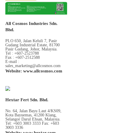
All Cosmos Industries Sdn.
Bhd.
PLO 650, Jalan Keluli 7, Pasir
Gudang Industrial Estate, 81700
Pasir Gudang, Johor, Malaysia.
Tel : +607-2523788
Fax : +607-2512588
E-mail :
sales_marketing@allcosmos.com
Website: www.allcosmos.com
Hextar Fert Sdn. Bhd.
No. 64, Jalan Bayu Laut 4/KS09,
Kota Bayuemas, 41200 Klang,
Selangor Darul Ehsan, Malaysia.
Tel: +603 3003 3333 Fax: +603
3003 3336
Website: www.hextar.com