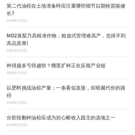
第二代油棕在土地准备時应注重哪些细节以期秧苗能健
长?
2026年7月1日
MD2黃梨乃高精准作物，粗放式管理难高产，也得不到
高品质果!
2026年7月1日
种得越多亏得越快？榴莲扩种正在反噬产业链
2026年7月1日
以肥料挑战油棕产量：一条看似直接，却暗藏代价的路
径
2026年7月1日
分阶段翻种油棕应成为担心断收入园主的选项之一
2026年7月1日