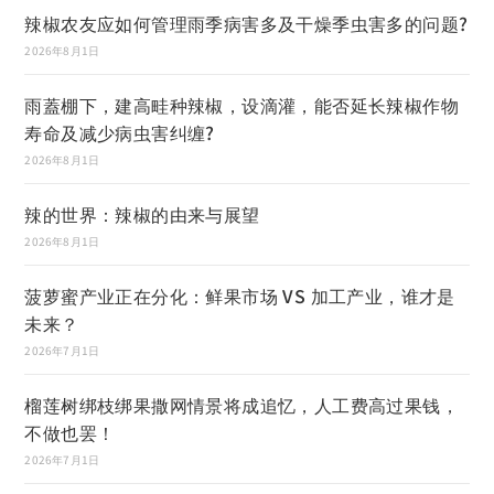
辣椒农友应如何管理雨季病害多及干燥季虫害多的问题?
2026年8月1日
雨蓋棚下，建高畦种辣椒，设滴灌，能否延长辣椒作物
寿命及减少病虫害纠缠?
2026年8月1日
辣的世界：辣椒的由来与展望
2026年8月1日
菠萝蜜产业正在分化：鲜果市场 VS 加工产业，谁才是
未来？
2026年7月1日
榴莲树绑枝绑果撒网情景将成追忆，人工费高过果钱，
不做也罢！
2026年7月1日