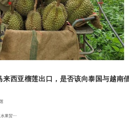
熟：马来西亚榴莲出口，是否该向泰国与越南
莲
亚水果贸…