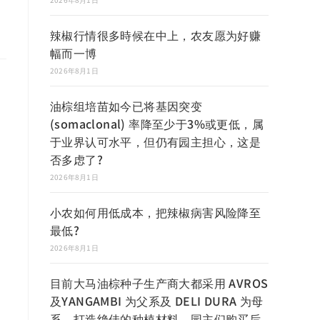
辣椒行情很多時候在中上，农友愿为好赚
幅而一博
2026年8月1日
油棕组培苗如今已将基因突变
(somaclonal) 率降至少于3%或更低，属
于业界认可水平，但仍有园主担心，这是
否多虑了?
2026年8月1日
小农如何用低成本，把辣椒病害风险降至
最低?
2026年8月1日
目前大马油棕种子生产商大都采用 AVROS
及YANGAMBI 为父系及 DELI DURA 为母
系，打造绝佳的种植材料，园主们购买后