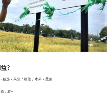
益?
 - 精选
/
果蔬
/
榴莲
/
水果
/
蔬菜
问题：农…