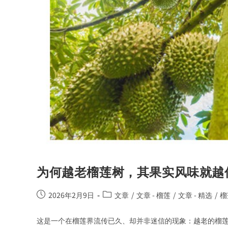
为何越老榴莲树，其果实风味就越
2026年2月9日
文章
/
文章 - 榴莲
/
文章 - 精选
/
榴
这是一个在榴莲界流传已久、却并非迷信的现象：越老的榴