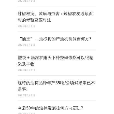
2026年8月1日
辣椒根病、菌病与虫害：辣椒农友必须面
对的考验及应对法
2026年8月1日
“油王” – 油棕树的产油机制源自何方?
2026年8月1日
塑袋 + 滴灌在露天下种辣椒依然可以很精
采及丰收
2026年8月1日
现時的油棕品种年产35吨/公顷鲜果串已不
是夢!
2026年8月1日
今后50年的油棕发展往何方向迈进?
2026年8月1日