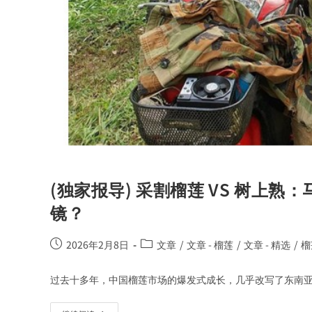
(独家报导) 采割榴莲 VS 树上
镜？
2026年2月8日
文章
/
文章 - 榴莲
/
文章 - 精选
/
榴
过去十多年，中国榴莲市场的爆发式成长，几乎改写了东南