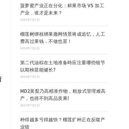
菠萝蜜产业正在分化：鲜果市场 VS 加工
产业，谁才是未来？
2026年7月1日
榴莲树绑枝绑果撒网情景将成追忆，人工
费高过果钱，不做也罢！
2026年7月1日
第二代油棕在土地准备時应注重哪些细节
以期秧苗能健长?
借
2026年7月1日
MD2黃梨乃高精准作物，粗放式管理难高
产，也得不到高品质果!
2026年7月1日
种得越多亏得越快？榴莲扩种正在反噬产
业链