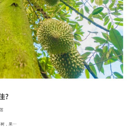
佳?
莲
莲树，果…