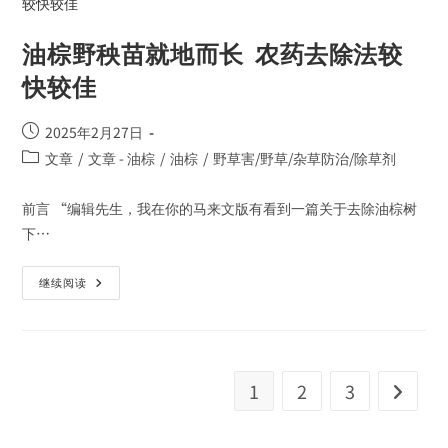
油棕野秧苗就地而长 农药去除法较
快较佳
2025年2月27日
文章
/
文章 - 油棕
/
油棕
/
野草害/野草/杂草防治/除草剂
前言 “编辑先生，我在你的马来文版有看到一篇关于去除油棕树
下…
继续阅读
1
2
3