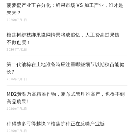
菠萝蜜产业正在分化：鲜果市场 VS 加工产业，谁才是
未来？
2026年7月1日
榴莲树绑枝绑果撒网情景将成追忆，人工费高过果钱，
不做也罢！
2026年7月1日
第二代油棕在土地准备時应注重哪些细节以期秧苗能健
长?
2026年7月1日
MD2黃梨乃高精准作物，粗放式管理难高产，也得不到
高品质果!
2026年7月1日
种得越多亏得越快？榴莲扩种正在反噬产业链
2026年7月1日