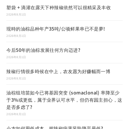
塑袋 + 滴灌在露天下种辣椒依然可以很精采及丰收
2026年8月1日
现時的油棕品种年产35吨/公顷鲜果串已不是夢!
2026年8月1日
今后50年的油棕发展往何方向迈进?
2026年8月1日
辣椒行情很多時候在中上，农友愿为好赚幅而一博
2026年8月1日
油棕组培苗如今已将基因突变 (somaclonal) 率降至少
于3%或更低，属于业界认可水平，但仍有园主担心，这
是否多虑了?
2026年8月1日
小农如何用低成本，把辣椒病害风险降至最低?