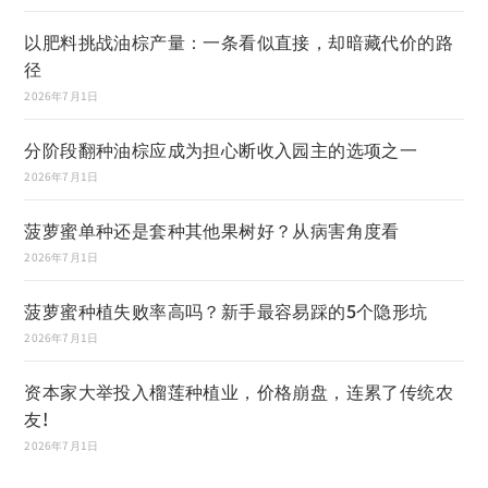
以肥料挑战油棕产量：一条看似直接，却暗藏代价的路
径
2026年7月1日
分阶段翻种油棕应成为担心断收入园主的选项之一
2026年7月1日
菠萝蜜单种还是套种其他果树好？从病害角度看
2026年7月1日
菠萝蜜种植失败率高吗？新手最容易踩的5个隐形坑
2026年7月1日
资本家大举投入榴莲种植业，价格崩盘，连累了传统农
友!
2026年7月1日