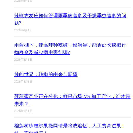
2026年8月1日
辣椒农友应如何管理雨季病害多及干燥季虫害多的问
题?
2026年8月1日
雨蓋棚下，建高畦种辣椒，设滴灌，能否延长辣椒作
物寿命及减少病虫害纠缠?
2026年8月1日
辣的世界：辣椒的由来与展望
2026年8月1日
菠萝蜜产业正在分化：鲜果市场 VS 加工产业，谁才是
未来？
2026年7月1日
榴莲树绑枝绑果撒网情景将成追忆，人工费高过果