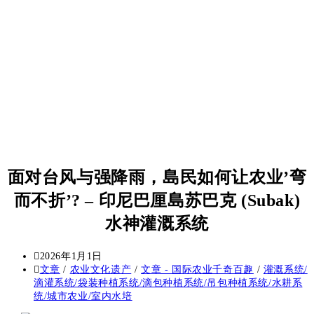
面对台风与强降雨，島民如何让农业’弯
而不折’? – 印尼巴厘島苏巴克 (Subak)
水神灌溉系统
2026年1月1日
文章
/
农业文化遗产
/
文章 - 国际农业千奇百趣
/
灌溉系统/
滴灌系统/袋装种植系统/滴包种植系统/吊包种植系统/水耕系
统/城市农业/室内水培