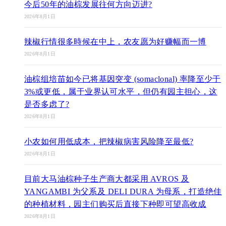
今后50年的油棕发展往何方向迈进?
2026年8月1日
辣椒行情很多時候在中上，农友愿为好赚幅而一博
2026年8月1日
油棕组培苗如今已将基因突变 (somaclonal) 率降至少于
3%或更低，属于业界认可水平，但仍有园主担心，这
是否多虑了?
2026年8月1日
小农如何用低成本，把辣椒病害风险降至最低?
2026年8月1日
目前大马油棕种子生产商大都采用 AVROS 及
YANGAMBI 为父系及 DELI DURA 为母系，打造绝佳
的种植材料，园主们购买后直接下种即可望高收成
2026年8月1日