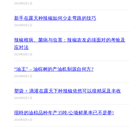
2026年8月1日
新手在露天种辣椒如何少走弯路的技巧
2026年8月1日
辣椒根病、菌病与虫害：辣椒农友必须面对的考验及
应对法
2026年8月1日
“油王” – 油棕树的产油机制源自何方?
2026年8月1日
塑袋 + 滴灌在露天下种辣椒依然可以很精采及丰收
2026年8月1日
现時的油棕品种年产35吨/公顷鲜果串已不是夢!
2026年8月1日