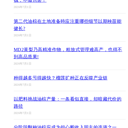
钱，不做也罢！
2026年7月1日
第二代油棕在土地准备時应注重哪些细节以期秧苗能
健长?
2026年7月1日
MD2黃梨乃高精准作物，粗放式管理难高产，也得不
到高品质果!
2026年7月1日
种得越多亏得越快？榴莲扩种正在反噬产业链
2026年7月1日
以肥料挑战油棕产量：一条看似直接，却暗藏代价的
路径
2026年7月1日
分阶段翻种油棕应成为担心断收入园主的选项之一