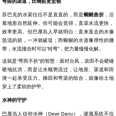
弯曲的渠道，比钢筋更坚韧
苏巴克的水渠往往不是直直的，而是
蜿蜒曲折
，沿
着地形自然延伸。你可能会觉得，直渠水流更快，
效率更高。但巴厘岛人早就明白：直来直去的水像
急流的箭，一冲就破堤；而蜿蜒的水道像弹性的腰
带，水流撞击时可以“转弯”，把力量慢慢化解。
这就是“弯而不折”的智慧：面对台风，农田不会硬碰
硬地抗洪，而是让水顺势流过，让地形、渠道和田
埂一起承受压力。梯田和弯渠的组合，就像给土地
穿上了柔软的护甲。
水神的守护
巴厘岛人信仰水神（Dewi Danu），灌溉系统不仅