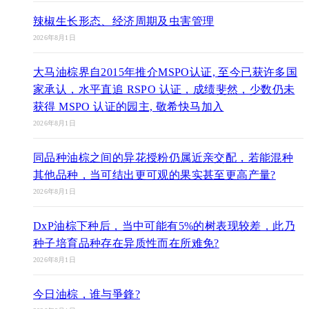
辣椒生长形态、经济周期及虫害管理
2026年8月1日
大马油棕界自2015年推介MSPO认证, 至今已获许多国
家承认，水平直追 RSPO 认证，成绩斐然，少数仍未
获得 MSPO 认证的园主, 敬希快马加入
2026年8月1日
同品种油棕之间的异花授粉仍属近亲交配，若能混种
其他品种，当可结出更可观的果实甚至更高产量?
2026年8月1日
DxP油棕下种后，当中可能有5%的树表现较差，此乃
种子培育品种存在异质性而在所难免?
2026年8月1日
今日油棕，谁与爭鋒?