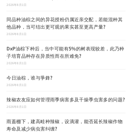
2026年8月1日
同品种油棕之间的异花授粉仍属近亲交配，若能混种其
他品种，当可结出更可观的果实甚至更高产量?
2026年8月1日
DxP油棕下种后，当中可能有5%的树表现较差，此乃种
子培育品种存在异质性而在所难免?
2026年8月1日
今日油棕，谁与爭鋒?
2026年8月1日
辣椒农友应如何管理雨季病害多及干燥季虫害多的问题?
2026年8月1日
雨蓋棚下，建高畦种辣椒，设滴灌，能否延长辣椒作物
寿命及减少病虫害纠缠?