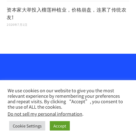
资本家大举投入榴莲种植业，价格崩盘，连累了传统农
友!
2026年7月1日
We use cookies on our website to give you the most
relevant experience by remembering your preferences
and repeat visits. By clicking “Accept”, you consent to
the use of ALL the cookies.
Do not sell my personal information
.
农业天地网
INFO PERTANIAN online （马来文）
联系我们
Disclaimer
Privacy Policy
Cookie Settings
Accept
Copyright 2026 - 农业天地网. All Rights Reserved.