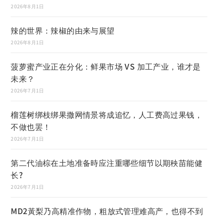
2026年8月1日
辣的世界：辣椒的由来与展望
2026年8月1日
菠萝蜜产业正在分化：鲜果市场 VS 加工产业，谁才是
未来？
2026年7月1日
榴莲树绑枝绑果撒网情景将成追忆，人工费高过果钱，
不做也罢！
2026年7月1日
第二代油棕在土地准备時应注重哪些细节以期秧苗能健
长?
2026年7月1日
MD2黃梨乃高精准作物，粗放式管理难高产，也得不到