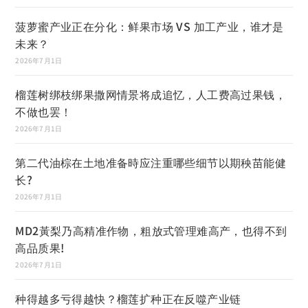
菠萝蜜产业正在分化：鲜果市场 VS 加工产业，谁才是
未来？
2026年7月1日
榴莲树绑枝绑果撒网情景将成追忆，人工费高过果钱，
不做也罢！
2026年7月1日
第二代油棕在土地准备時应注重哪些细节以期秧苗能健
长?
2026年7月1日
MD2黃梨乃高精准作物，粗放式管理难高产，也得不到
高品质果!
2026年7月1日
种得越多亏得越快？榴莲扩种正在反噬产业链