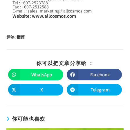
Tel : +607-2523788
Fax : +607-2512588
E-mail : sales_marketing@allcosmos.com
Website: www.allcosmos.com
标签
:
榴莲
你可以把文章分享给 ：
WhatsApp
Facebook
X
Telegram
你可能也喜欢