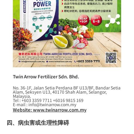
Twin Arrow Fertilizer Sdn. Bhd.
No. 36-1F, Jalan Setia Perdana BF U13/BF, Bandar Setia
Alam, Seksyen U13, 40170 Shah Alam, Selangor,
Malaysia.
Tel : +603 3359 7711 +6016 9815 169
E-mail : info@twinarrow.com.my
Website: www.twinarrow.com.my
四、
病虫害或生理性障碍