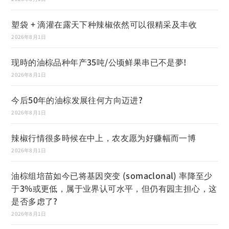
塑袋 + 滴灌在露天下种辣椒依然可以很精采及丰收
2026年8月1日
现時的油棕品种年产35吨/公顷鲜果串已不是夢!
2026年8月1日
今后50年的油棕发展往何方向迈进?
2026年8月1日
辣椒行情很多時候在中上，农友愿为好赚幅而一博
2026年8月1日
油棕组培苗如今已将基因突变 (somaclonal) 率降至少
于3%或更低，属于业界认可水平，但仍有园主担心，这
是否多虑了?
2026年8月1日