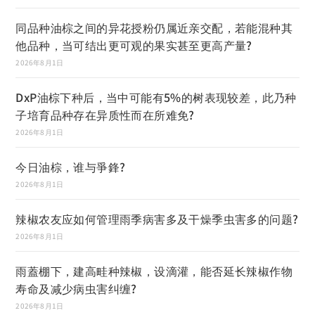
同品种油棕之间的异花授粉仍属近亲交配，若能混种其
他品种，当可结出更可观的果实甚至更高产量?
2026年8月1日
DxP油棕下种后，当中可能有5%的树表现较差，此乃种
子培育品种存在异质性而在所难免?
2026年8月1日
今日油棕，谁与爭鋒?
2026年8月1日
辣椒农友应如何管理雨季病害多及干燥季虫害多的问题?
2026年8月1日
雨蓋棚下，建高畦种辣椒，设滴灌，能否延长辣椒作物
寿命及减少病虫害纠缠?
2026年8月1日