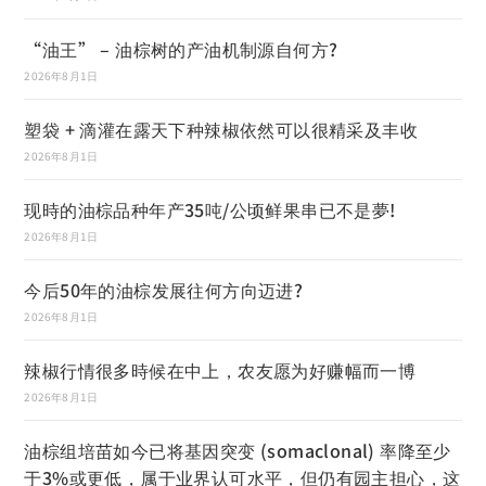
“油王” – 油棕树的产油机制源自何方?
2026年8月1日
塑袋 + 滴灌在露天下种辣椒依然可以很精采及丰收
2026年8月1日
现時的油棕品种年产35吨/公顷鲜果串已不是夢!
2026年8月1日
今后50年的油棕发展往何方向迈进?
2026年8月1日
辣椒行情很多時候在中上，农友愿为好赚幅而一博
2026年8月1日
油棕组培苗如今已将基因突变 (somaclonal) 率降至少
于3%或更低，属于业界认可水平，但仍有园主担心，这