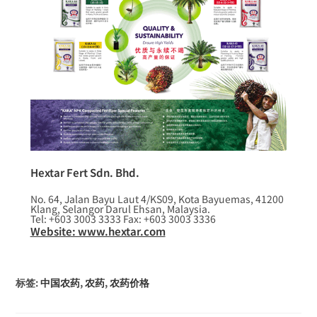
Hextar Fert Sdn. Bhd.
No. 64, Jalan Bayu Laut 4/KS09, Kota Bayuemas, 41200
Klang, Selangor Darul Ehsan, Malaysia.
Tel: +603 3003 3333 Fax: +603 3003 3336
Website: www.hextar.com
标签
:
中国农药
,
农药
,
农药价格