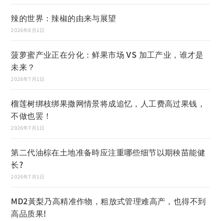
辣的世界：辣椒的由来与展望
2026年8月1日
菠萝蜜产业正在分化：鲜果市场 VS 加工产业，谁才是
未来？
2026年7月1日
榴莲树绑枝绑果撒网情景将成追忆，人工费高过果钱，
不做也罢！
2026年7月1日
第二代油棕在土地准备時应注重哪些细节以期秧苗能健
长?
2026年7月1日
MD2黃梨乃高精准作物，粗放式管理难高产，也得不到
高品质果!