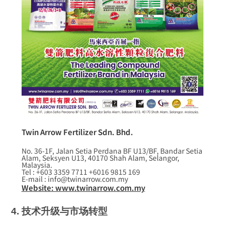
Twin Arrow Fertilizer Sdn. Bhd.
No. 36-1F, Jalan Setia Perdana BF U13/BF, Bandar Setia
Alam, Seksyen U13, 40170 Shah Alam, Selangor,
Malaysia.
Tel : +603 3359 7711 +6016 9815 169
E-mail : info@twinarrow.com.my
Website: www.twinarrow.com.my
4. 技术升级与市场转型