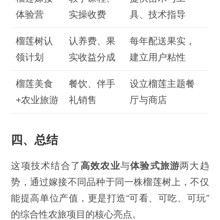
体验营
实操收费
具、技术指导
榴莲树认
认养费、果
每年配送果实，
领计划
实收益分成
建立用户粘性
榴莲美食
餐饮、伴手
设立榴莲主题餐
+农业旅游
礼销售
厅与商店
四、总结
这项技术结合了
高效农业
与
体验式旅游
两大趋
势，通过嫁接不同品种于同一株榴莲树上，不仅
能提高单位产值，更是打造“可看、可吃、可玩”
的综合性农旅项目的核心亮点。