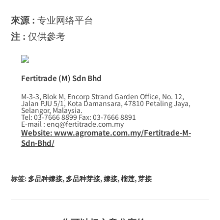
來源 :
专业网络平台
注 :
仅供參考
Fertitrade (M) Sdn Bhd
M-3-3, Blok M, Encorp Strand Garden Office, No. 12,
Jalan PJU 5/1, Kota Damansara, 47810 Petaling Jaya,
Selangor, Malaysia.
Tel: 03-7666 8899 Fax: 03-7666 8891
E-mail : enq@fertitrade.com.my
Website: www.agromate.com.my/Fertitrade-M-
Sdn-Bhd/
标签
:
多品种嫁接
,
多品种芽接
,
嫁接
,
榴莲
,
芽接