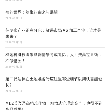
辣的世界：辣椒的由来与展望
2026年8月1日
菠萝蜜产业正在分化：鲜果市场 VS 加工产业，谁才是
未来？
2026年7月1日
榴莲树绑枝绑果撒网情景将成追忆，人工费高过果钱，
不做也罢！
2026年7月1日
第二代油棕在土地准备時应注重哪些细节以期秧苗能健
长?
2026年7月1日
MD2黃梨乃高精准作物，粗放式管理难高产，也得不到
高品质果!