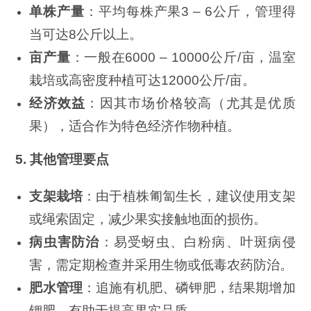
单株产量
：平均每株产果3 – 6公斤，管理得
当可达8公斤以上。
亩产量
：一般在6000 – 10000公斤/亩，温室
栽培或高密度种植可达12000公斤/亩。
经济效益
：因其市场价格较高（尤其是优质
果），适合作为特色经济作物种植。
5. 其他管理要点
支架栽培
：由于植株匍匐生长，建议使用支架
或绳索固定，减少果实接触地面的损伤。
病虫害防治
：易受蚜虫、白粉病、叶斑病侵
害，需定期检查并采用生物或低毒农药防治。
肥水管理
：追施有机肥、磷钾肥，结果期增加
钾肥，有助于提高果实品质。