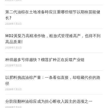
第二代油棕在土地准备時应注重哪些细节以期秧苗能健
长?
2026年7月1日
MD2黃梨乃高精准作物，粗放式管理难高产，也得不到
高品质果!
2026年7月1日
种得越多亏得越快？榴莲扩种正在反噬产业链
2026年7月1日
以肥料挑战油棕产量：一条看似直接，却暗藏代价的路
径
2026年7月1日
分阶段翻种油棕应成为担心断收入园主的选项之一
2026年7月1日