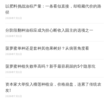
以肥料挑战油棕产量：一条看似直接，却暗藏代价的路
径
2026年7月1日
分阶段翻种油棕应成为担心断收入园主的选项之一
2026年7月1日
菠萝蜜单种还是套种其他果树好？从病害角度看
2026年7月1日
菠萝蜜种植失败率高吗？新手最容易踩的5个隐形坑
2026年7月1日
资本家大举投入榴莲种植业，价格崩盘，连累了传统农
友!
2026年7月1日