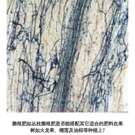
菌根肥如丛枝菌根肥是否能搭配其它适合的肥料在果
树如火龙果、榴莲及油棕等种植上?