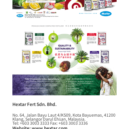
Hextar Fert Sdn. Bhd.
No. 64, Jalan Bayu Laut 4/KS09, Kota Bayuemas, 41200
Klang, Selangor Darul Ehsan, Malaysia.
Tel: +603 3003 3333 Fax: +603 3003 3336
Website: www.hextar.com