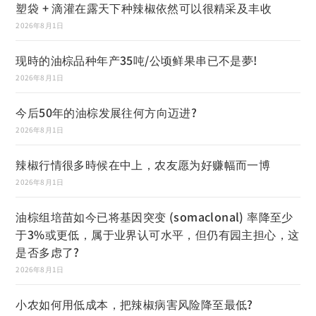
塑袋 + 滴灌在露天下种辣椒依然可以很精采及丰收
2026年8月1日
现時的油棕品种年产35吨/公顷鲜果串已不是夢!
2026年8月1日
今后50年的油棕发展往何方向迈进?
2026年8月1日
辣椒行情很多時候在中上，农友愿为好赚幅而一博
2026年8月1日
油棕组培苗如今已将基因突变 (somaclonal) 率降至少
于3%或更低，属于业界认可水平，但仍有园主担心，这
是否多虑了?
2026年8月1日
小农如何用低成本，把辣椒病害风险降至最低?