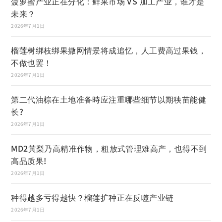
菠萝蜜产业正在分化：鲜果市场 VS 加工产业，谁才是
未来？
2026年7月1日
榴莲树绑枝绑果撒网情景将成追忆，人工费高过果钱，
不做也罢！
2026年7月1日
第二代油棕在土地准备時应注重哪些细节以期秧苗能健
长?
2026年7月1日
MD2黃梨乃高精准作物，粗放式管理难高产，也得不到
高品质果!
2026年7月1日
种得越多亏得越快？榴莲扩种正在反噬产业链
2026年7月1日