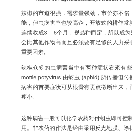
辣椒的市道很强，需求量强劲，市价亦不俗
能，但虫病害率也较高企，开放式的耕作常
连续收成3 – 6个月，视品种而定，所以
会比其他作物高而且必须要有足够的人力采
重要因素。
辣椒众多的虫病害当中有两种症状看來有些雷同但却
mottle potyvirus 由蚜虫 (aphid) 所
传播但传
病害的首要症状可从根骨有斑点徵断出来，
瘦小。
这种病害一般可以化学农药对付蚜虫即可控制传染率，例如
用。非农药的作法是经由采用反光地膜、除掉