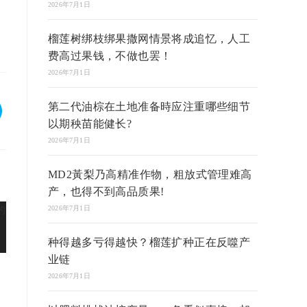
2026年7月1日
榴莲树绑枝绑果撒网情景将成追忆，人工
费高过果钱，不做也罢！
2026年7月1日
第二代油棕在土地准备時应注重哪些细节
以期秧苗能健长?
2026年7月1日
MD2黃梨乃高精准作物，粗放式管理难高
产，也得不到高品质果!
2026年7月1日
种得越多亏得越快？榴莲扩种正在反噬产
业链
2026年7月1日