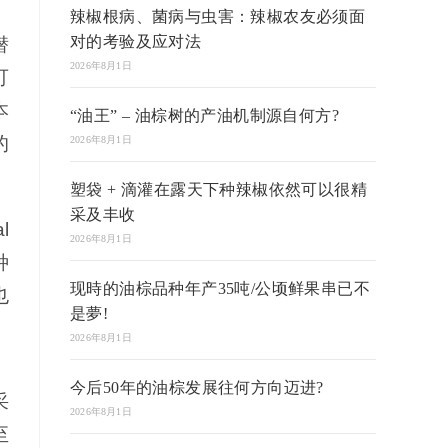
辣椒根病、菌病与虫害：辣椒农友必须面
对的考验及应对法
潜
2026年8月1日
可
本
“油王” – 油棕树的产油机制源自何方?
的
2026年8月1日
塑袋 + 滴灌在露天下种辣椒依然可以很精
采及丰收
l
2026年8月1日
种
现時的油棕品种年产35吨/公顷鲜果串已不
也
是夢!
2026年8月1日
今后50年的油棕发展往何方向迈进?
采
2026年8月1日
至