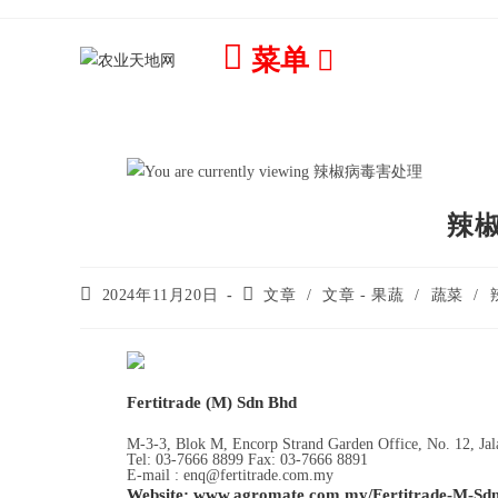
菜单
辣
2024年11月20日
文章
/
文章 - 果蔬
/
蔬菜
/
Fertitrade (M) Sdn Bhd
M-3-3, Blok M, Encorp Strand Garden Office, No. 12, Jal
Tel: 03-7666 8899 Fax: 03-7666 8891
E-mail : enq@fertitrade.com.my
Website: www.agromate.com.my/Fertitrade-M-Sdn