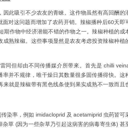
，因此吸引不少农友的青睞。这作物虽然有高回酬的
就面对这问题而增加了农药开销。辣椒播种后60天即
成为短期作物中经济潜能不错的作物之一。辣椒种植的成
收成熟辣椒。这些事项显然是农友考虑投资辣椒种植
由不同传播媒介所带來。首先是 chilli veina
播率并不规律，唯干燥日其数量很多固传播得快。这
再来就是辣椒带有黑色线条使到果实成熟不一致而且
 imidacloprid 及 acetamiprid 虫药皆可
杂草 (因为一些杂草乃引起这病害的病毒寄生体) 甚