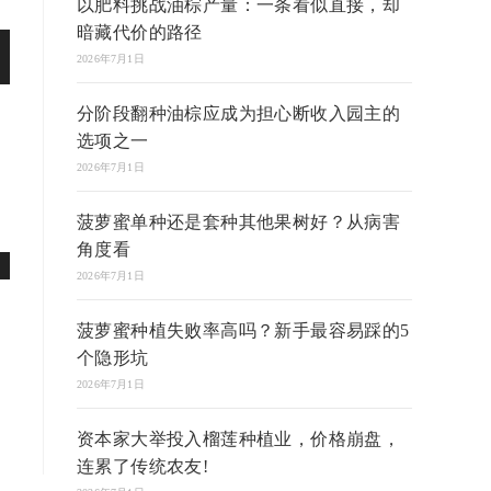
以肥料挑战油棕产量：一条看似直接，却
暗藏代价的路径
2026年7月1日
分阶段翻种油棕应成为担心断收入园主的
选项之一
2026年7月1日
菠萝蜜单种还是套种其他果树好？从病害
角度看
2026年7月1日
菠萝蜜种植失败率高吗？新手最容易踩的5
个隐形坑
2026年7月1日
资本家大举投入榴莲种植业，价格崩盘，
连累了传统农友!