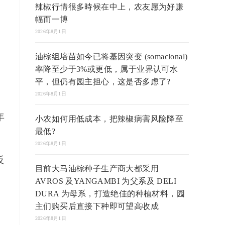
辣椒行情很多時候在中上，农友愿为好赚
幅而一博
2026年8月1日
油棕组培苗如今已将基因突变 (somaclonal)
率降至少于3%或更低，属于业界认可水
平，但仍有园主担心，这是否多虑了?
2026年8月1日
年
小农如何用低成本，把辣椒病害风险降至
最低?
2026年8月1日
反
目前大马油棕种子生产商大都采用
AVROS 及YANGAMBI 为父系及 DELI
DURA 为母系，打造绝佳的种植材料，园
主们购买后直接下种即可望高收成
2026年8月1日