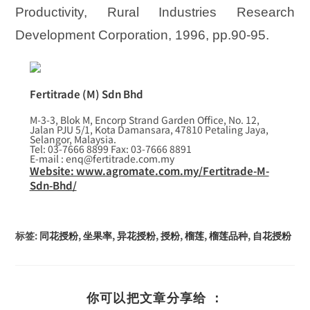
Productivity, Rural Industries Research
Development Corporation, 1996, pp.90-95.
Fertitrade (M) Sdn Bhd
M-3-3, Blok M, Encorp Strand Garden Office, No. 12,
Jalan PJU 5/1, Kota Damansara, 47810 Petaling Jaya,
Selangor, Malaysia.
Tel: 03-7666 8899 Fax: 03-7666 8891
E-mail : enq@fertitrade.com.my
Website: www.agromate.com.my/Fertitrade-M-
Sdn-Bhd/
标签
:
同花授粉
,
坐果率
,
异花授粉
,
授粉
,
榴莲
,
榴莲品种
,
自花授粉
你可以把文章分享给 ：