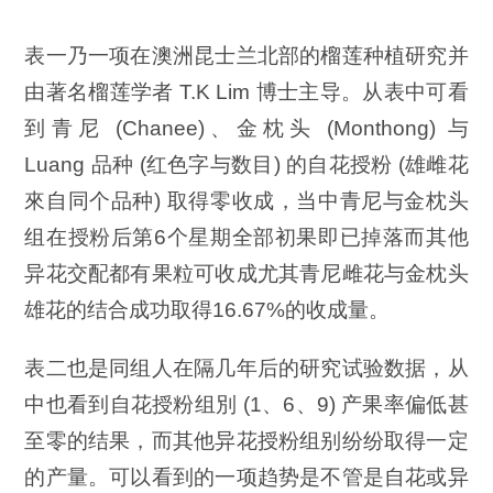
表一乃一项在澳洲昆士兰北部的榴莲种植研究并
由著名榴莲学者 T.K Lim 博士主导。从表中可看
到青尼 (Chanee)、金枕头 (Monthong) 与
Luang 品种 (红色字与数目) 的自花授粉 (雄雌花
來自同个品种) 取得零收成，当中青尼与金枕头
组在授粉后第6个星期全部初果即已掉落而其他
异花交配都有果粒可收成尤其青尼雌花与金枕头
雄花的结合成功取得16.67%的收成量。
表二也是同组人在隔几年后的研究试验数据，从
中也看到自花授粉组別 (1、6、9) 产果率偏低甚
至零的结果，而其他异花授粉组别纷纷取得一定
的产量。可以看到的一项趋势是不管是自花或异