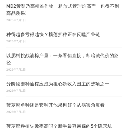
MD2黃梨乃高精准作物，粗放式管理难高产，也得不到
高品质果!
2026年7月1日
种得越多亏得越快？榴莲扩种正在反噬产业链
2026年7月1日
以肥料挑战油棕产量：一条看似直接，却暗藏代价的路
径
2026年7月1日
分阶段翻种油棕应成为担心断收入园主的选项之一
2026年7月1日
菠萝蜜单种还是套种其他果树好？从病害角度看
2026年7月1日
菠萝蜜种植失败率高吗？新手最容易踩的5个隐形坑