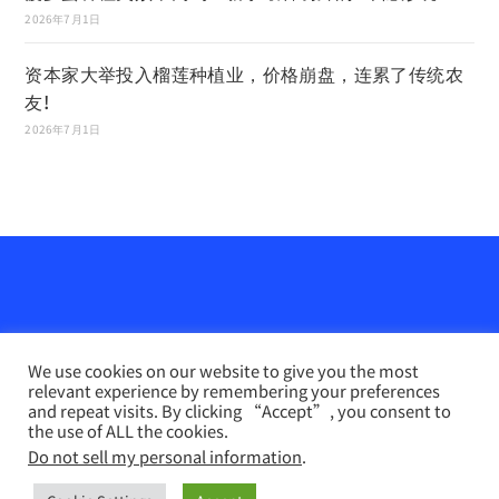
2026年7月1日
资本家大举投入榴莲种植业，价格崩盘，连累了传统农
友!
2026年7月1日
We use cookies on our website to give you the most
relevant experience by remembering your preferences
and repeat visits. By clicking “Accept”, you consent to
the use of ALL the cookies.
Do not sell my personal information
.
农业天地网
INFO PERTANIAN online （马来文）
联系我们
Disclaimer
Privacy Policy