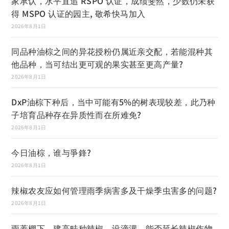
家承认，水平直追 RSPO 认证，成绩斐然，少数仍未获
得 MSPO 认证的园主, 敬希快马加入
2026年8月1日
同品种油棕之间的异花授粉仍属近亲交配，若能混种其
他品种，当可结出更可观的果实甚至更高产量?
2026年8月1日
DxP油棕下种后，当中可能有5%的树表现较差，此乃种
子培育品种存在异质性而在所难免?
2026年8月1日
今日油棕，谁与爭鋒?
2026年8月1日
辣椒农友应如何管理雨季病害多及干燥季虫害多的问题?
2026年8月1日
雨蓋棚下，建高畦种辣椒，设滴灌，能否延长辣椒作物