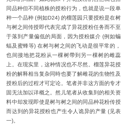
同品种但不同植株的授粉行为，也就是说一段单
种一个品种 (例如D24) 的榴莲园只要授
粉是在树
与树之间传授即代表完成了异花授粉任务而不至
于落到产量偏低的局面，因为授粉媒介 (例如蝙
蝠及蜜蜂等) 在树与树之间的飞动是很平常的，
也间接地把花粉从一棵树帶到另一棵树的雌蕊
上。在现实里，这种情况也不尽然。榴莲异花授
粉的解释相当复杂同時也要了解雌花的生物性及
授粉后的过程才可定论。笔者并非这方面的专才
固无法加以详概之。然儿笔者从收集到的相关资
料中却发现即使是树与树之间的同品种花粉传授
而达到的异花授粉也产生令人诡异的产量 (见表
一)。