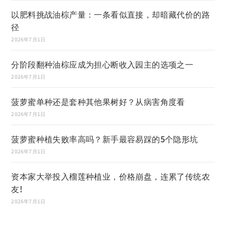
以肥料挑战油棕产量：一条看似直接，却暗藏代价的路
径
2026年7月1日
分阶段翻种油棕应成为担心断收入园主的选项之一
2026年7月1日
菠萝蜜单种还是套种其他果树好？从病害角度看
2026年7月1日
菠萝蜜种植失败率高吗？新手最容易踩的5个隐形坑
2026年7月1日
资本家大举投入榴莲种植业，价格崩盘，连累了传统农
友!
2026年7月1日