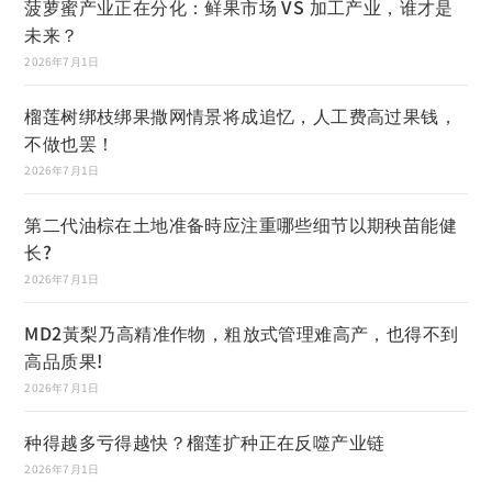
菠萝蜜产业正在分化：鲜果市场 VS 加工产业，谁才是
未来？
2026年7月1日
榴莲树绑枝绑果撒网情景将成追忆，人工费高过果钱，
不做也罢！
2026年7月1日
第二代油棕在土地准备時应注重哪些细节以期秧苗能健
长?
2026年7月1日
MD2黃梨乃高精准作物，粗放式管理难高产，也得不到
高品质果!
2026年7月1日
种得越多亏得越快？榴莲扩种正在反噬产业链
2026年7月1日