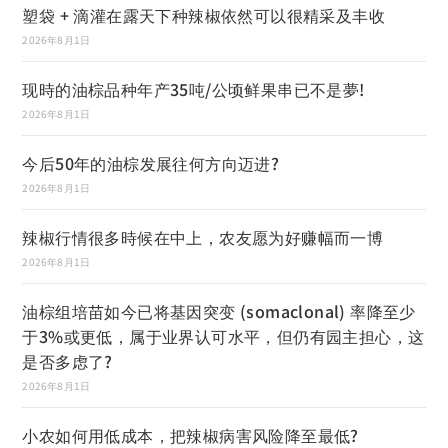
塑袋 + 滴灌在露天下种辣椒依然可以很精采及丰收
2026年8月1日
现時的油棕品种年产35吨/公顷鲜果串已不是夢!
2026年8月1日
今后50年的油棕发展往何方向迈进?
2026年8月1日
辣椒行情很多時候在中上，农友愿为好赚幅而一博
2026年8月1日
油棕组培苗如今已将基因突变 (somaclonal) 率降至少
于3%或更低，属于业界认可水平，但仍有园主担心，这
是否多虑了?
2026年8月1日
小农如何用低成本，把辣椒病害风险降至最低?