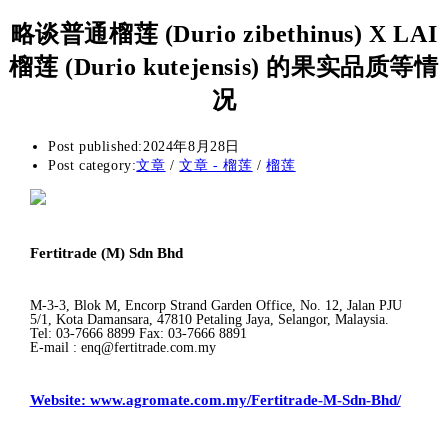
略谈普通榴莲 (Durio zibethinus) X LAI
榴莲 (Durio kutejensis) 的果实品质等情
况
Post published:
2024年8月28日
Post category:
文章
/
文章 - 榴莲
/
榴莲
Fertitrade (M) Sdn Bhd
M-3-3, Blok M, Encorp Strand Garden Office, No. 12, Jalan PJU
5/1, Kota Damansara, 47810 Petaling Jaya, Selangor, Malaysia.
Tel: 03-7666 8899 Fax: 03-7666 8891
E-mail : enq@fertitrade.com.my
Website: www.agromate.com.my/Fertitrade-M-Sdn-Bhd/