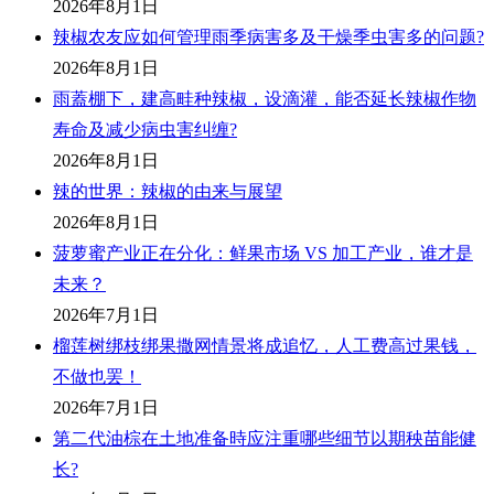
2026年8月1日
辣椒农友应如何管理雨季病害多及干燥季虫害多的问题?
2026年8月1日
雨蓋棚下，建高畦种辣椒，设滴灌，能否延长辣椒作物
寿命及减少病虫害纠缠?
2026年8月1日
辣的世界：辣椒的由来与展望
2026年8月1日
菠萝蜜产业正在分化：鲜果市场 VS 加工产业，谁才是
未来？
2026年7月1日
榴莲树绑枝绑果撒网情景将成追忆，人工费高过果钱，
不做也罢！
2026年7月1日
第二代油棕在土地准备時应注重哪些细节以期秧苗能健
长?