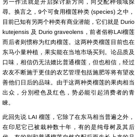
另一作法就是开启探讨新方向，向交配种领域探
尋。换言之，9个可食用榴莲种类 (species) 之中，
目前已知有另两个种类有商业潜能，它们就是 Durio
kutejensis 及 Durio graveolens，前者俗称LAI榴莲
而后者则惯称为红肉榴莲。这两种类榴莲目前也在
东马小量种植，果实能在当地市场买到。论品质及
口味，相信仍无法媲比普通榴莲，但也相信，经过
农友不断施于更佳的农艺管理包括施肥等将有望改
善他们日后的品味。由于这两种类榴莲的果肉相当
出众，分別橙色及红色，势必能引起消费者的青
睞。
此回先说 LAI 榴莲，它除了在东马相当普遍之外，
在印尼它已被栽种数十年，有的是纯母树及其后