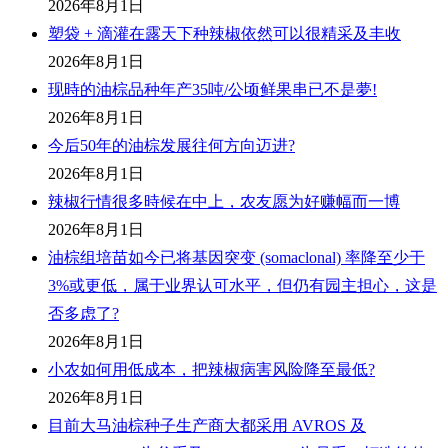
2026年8月1日
塑袋 + 滴灌在露天下种辣椒依然可以很精采及丰收
2026年8月1日
现時的油棕品种年产35吨/公顷鲜果串已不是夢!
2026年8月1日
今后50年的油棕发展往何方向迈进?
2026年8月1日
辣椒行情很多時候在中上，农友愿为好赚幅而一博
2026年8月1日
油棕组培苗如今已将基因突变 (somaclonal) 率降至少于
3%或更低，属于业界认可水平，但仍有园主担心，这是
否多虑了?
2026年8月1日
小农如何用低成本，把辣椒病害风险降至最低?
2026年8月1日
目前大马油棕种子生产商大都采用 AVROS 及