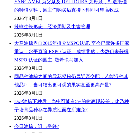
YANGAMBI 为父系及 DELI DURA 为母系，打造绝佳
的种植材料，园主们购买后直接下种即可望高收成
2026年8月1日
辣椒生长形态、经济周期及虫害管理
2026年8月1日
大马油棕界自2015年推介MSPO认证, 至今已获许多国家
承认，水平直追 RSPO 认证，成绩斐然，少数仍未获得
MSPO 认证的园主, 敬希快马加入
2026年8月1日
同品种油棕之间的异花授粉仍属近亲交配，若能混种其
他品种，当可结出更可观的果实甚至更高产量?
2026年8月1日
DxP油棕下种后，当中可能有5%的树表现较差，此乃种
子培育品种存在异质性而在所难免?
2026年8月1日
今日油棕，谁与爭鋒?