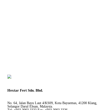
Hextar Fert Sdn. Bhd.
No. 64, Jalan Bayu Laut 4/KS09, Kota Bayuemas, 41200 Klang,
Selangor Darul Ehsan, Malaysia.
Tel: +603 3003 3333 Fax: +603 3003 3336