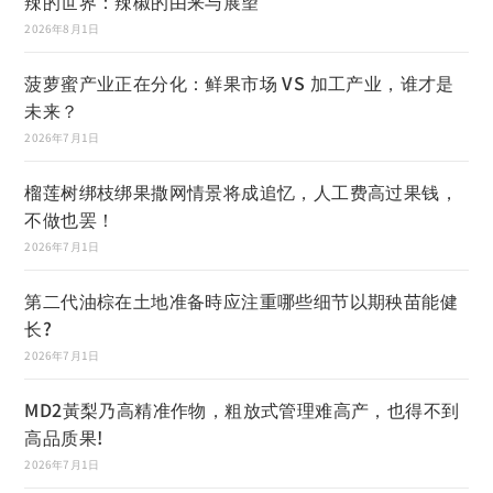
辣的世界：辣椒的由来与展望
2026年8月1日
菠萝蜜产业正在分化：鲜果市场 VS 加工产业，谁才是
未来？
2026年7月1日
榴莲树绑枝绑果撒网情景将成追忆，人工费高过果钱，
不做也罢！
2026年7月1日
第二代油棕在土地准备時应注重哪些细节以期秧苗能健
长?
2026年7月1日
MD2黃梨乃高精准作物，粗放式管理难高产，也得不到
高品质果!
2026年7月1日