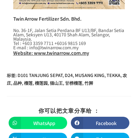
Twin Arrow Fertilizer Sdn. Bhd.
No. 36-1F, Jalan Setia Perdana BF U13/BF, Bandar Setia
Alam, Seksyen U13, 40170 Shah Alam, Selangor,
Malaysia.
Tel : +603 3359 7711 +6016 9815 169
E-mail : info@twinarrow.com.my
Website: www.twinarrow.com.my
标签
:
D101 TANJUNG SEPAT
,
D24
,
MUSANG KING
,
TEKKA
,
农
庄
,
品种
,
榴莲
,
榴莲园
,
猫山王
,
甘榜榴莲
,
竹脚
你可以把文章分享给 ：
WhatsApp
Facebook