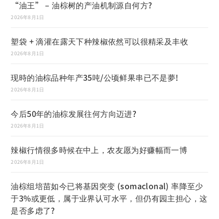
“油王” – 油棕树的产油机制源自何方?
2026年8月1日
塑袋 + 滴灌在露天下种辣椒依然可以很精采及丰收
2026年8月1日
现時的油棕品种年产35吨/公顷鲜果串已不是夢!
2026年8月1日
今后50年的油棕发展往何方向迈进?
2026年8月1日
辣椒行情很多時候在中上，农友愿为好赚幅而一博
2026年8月1日
油棕组培苗如今已将基因突变 (somaclonal) 率降至少
于3%或更低，属于业界认可水平，但仍有园主担心，这
是否多虑了?