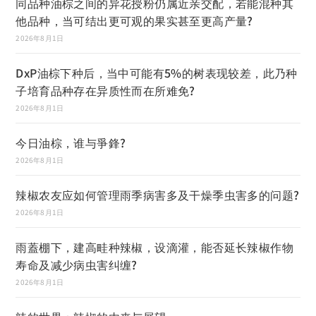
同品种油棕之间的异花授粉仍属近亲交配，若能混种其
他品种，当可结出更可观的果实甚至更高产量?
2026年8月1日
DxP油棕下种后，当中可能有5%的树表现较差，此乃种
子培育品种存在异质性而在所难免?
2026年8月1日
今日油棕，谁与爭鋒?
2026年8月1日
辣椒农友应如何管理雨季病害多及干燥季虫害多的问题?
2026年8月1日
雨蓋棚下，建高畦种辣椒，设滴灌，能否延长辣椒作物
寿命及减少病虫害纠缠?
2026年8月1日