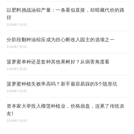
以肥料挑战油棕产量：一条看似直接，却暗藏代价的路
径
2026年7月1日
分阶段翻种油棕应成为担心断收入园主的选项之一
2026年7月1日
菠萝蜜单种还是套种其他果树好？从病害角度看
2026年7月1日
菠萝蜜种植失败率高吗？新手最容易踩的5个隐形坑
2026年7月1日
资本家大举投入榴莲种植业，价格崩盘，连累了传统农
友!
2026年7月1日