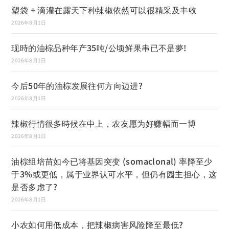
塑袋 + 滴灌在露天下种辣椒依然可以很精采及丰收
2026年8月1日
现時的油棕品种年产35吨/公顷鲜果串已不是夢!
2026年8月1日
今后50年的油棕发展往何方向迈进?
2026年8月1日
辣椒行情很多時候在中上，农友愿为好赚幅而一博
2026年8月1日
油棕组培苗如今已将基因突变 (somaclonal) 率降至少
于3%或更低，属于业界认可水平，但仍有园主担心，这
是否多虑了?
2026年8月1日
小农如何用低成本，把辣椒病害风险降至最低?