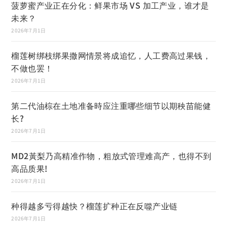
菠萝蜜产业正在分化：鲜果市场 VS 加工产业，谁才是
未来？
2026年7月1日
榴莲树绑枝绑果撒网情景将成追忆，人工费高过果钱，
不做也罢！
2026年7月1日
第二代油棕在土地准备時应注重哪些细节以期秧苗能健
长?
2026年7月1日
MD2黃梨乃高精准作物，粗放式管理难高产，也得不到
高品质果!
2026年7月1日
种得越多亏得越快？榴莲扩种正在反噬产业链
2026年7月1日