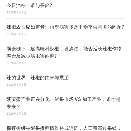
今日油棕，谁与爭鋒?
2026年8月1日
辣椒农友应如何管理雨季病害多及干燥季虫害多的问题?
2026年8月1日
雨蓋棚下，建高畦种辣椒，设滴灌，能否延长辣椒作物
寿命及减少病虫害纠缠?
2026年8月1日
辣的世界：辣椒的由来与展望
2026年8月1日
菠萝蜜产业正在分化：鲜果市场 VS 加工产业，谁才是
未来？
2026年7月1日
榴莲树绑枝绑果撒网情景将成追忆，人工费高过果钱，