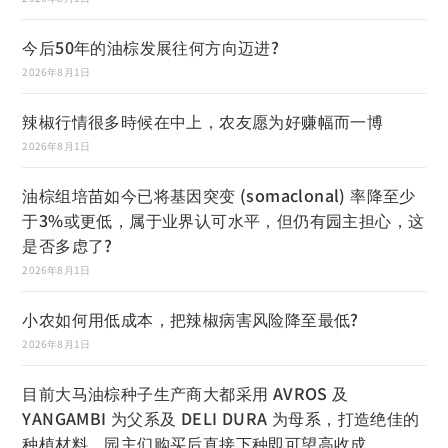
今后50年的油棕发展往何方向迈进?
2026年8月1日
辣椒行情很多時候在中上，农友愿为好赚幅而一博
2026年8月1日
油棕组培苗如今已将基因突变 (somaclonal) 率降至少
于3%或更低，属于业界认可水平，但仍有园主担心，这
是否多虑了?
2026年8月1日
小农如何用低成本，把辣椒病害风险降至最低?
2026年8月1日
目前大马油棕种子生产商大都采用 AVROS 及
YANGAMBI 为父系及 DELI DURA 为母系，打造绝佳的
种植材料，园主们购买后直接下种即可望高收成