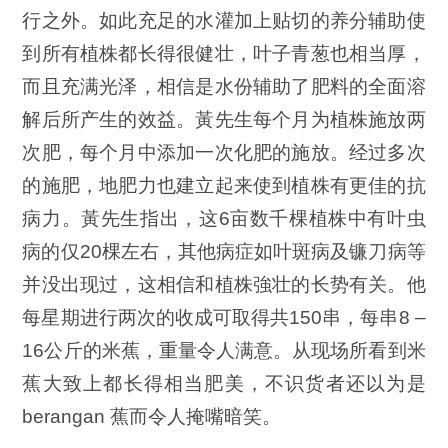
行之外。如此充足的水灌加上贴切的养分辅助使
到所有植株都长得很健壮，叶子青葱也相当厚，
而且充满光泽，相信是水份辅助了肥料的全面溶
解后所产生的效益。黃先生每个月为植株施放两
次肥，每个月中添加一次化肥的施放。经过多次
的施肥，地肥力也建立起来使到植株有更佳的抗
病力。黃先生指出，这6亩数千棵植株中有叶虫
病的仅20棵左右，其他病症如叶斑病及镰刀病等
并没出现过，这相信和植株強壮的长势有关。他
每星期进行两次的收成可取得共150串，每串8 –
16公斤的米蕉，重量令人满意。从现场所看到米
蕉大致上都长得相当肥美，不识货者还以为是
berangan 蕉而令人掩嘴暗笑。