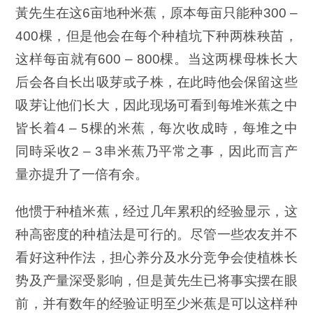
黃先生在这6亩地种米蕉，原本每亩只能种300 –
400棵，但是他会在每个种植坑下种两株秧苗，
这样每亩就有600 – 800棵。当这两棵母株长大
后会各自长出吸芽或子株，在此時他会保留这些
吸芽让他们长大，因此现场可看到每堆米蕉之中
皆长着4 – 5棵的米蕉，每次收成時，每堆之中
同時采收2 – 3串米蕉乃平常之事，因此而言产
量亦提升了一倍有余。
他惯于种植米蕉，经过几年累积的经验显示，这
种高密度的种植法是可行的。尽管一些农友并不
看好这种作法，担心养分及水分竞争会使植株长
势及产量深受影响，但是黃先生已将事实摆在眼
前，并有数年的经验证明至少米蕉是可以这样种