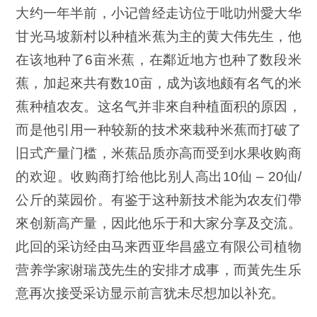
大约一年半前，小记曾经走访位于吡叻州愛大华
甘光马坡新村以种植米蕉为主的黄大伟先生，他
在该地种了6亩米蕉，在鄰近地方也种了数段米
蕉，加起來共有数10亩，成为该地颇有名气的米
蕉种植农友。这名气并非來自种植面积的原因，
而是他引用一种较新的技术來栽种米蕉而打破了
旧式产量门槛，米蕉品质亦高而受到
水果收购商
的欢迎。收购商打给他比别人高出10仙 – 20仙/
公斤的菜园价。有鉴于这种新技术能为农友们帶
來创新高产量，因此他乐于和大家分享及交流。
此回的采访经由马来西亚华昌盛立有限公司植物
营养学家谢瑞茂先生的安排才成事，而黃先生乐
意再次接受采访显示前言犹未尽想加以补充。