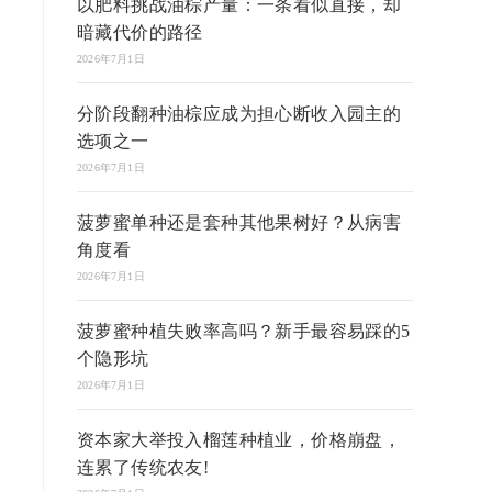
以肥料挑战油棕产量：一条看似直接，却
暗藏代价的路径
2026年7月1日
分阶段翻种油棕应成为担心断收入园主的
选项之一
2026年7月1日
菠萝蜜单种还是套种其他果树好？从病害
角度看
2026年7月1日
菠萝蜜种植失败率高吗？新手最容易踩的5
个隐形坑
2026年7月1日
资本家大举投入榴莲种植业，价格崩盘，
连累了传统农友!