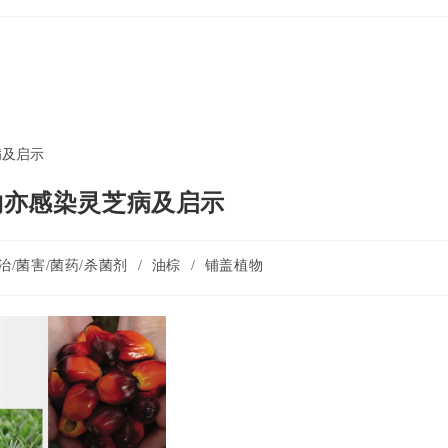
物亦感染灵芝病及启示
治/菌害/菌药/杀菌剂
/
油棕
/
铺盖植物