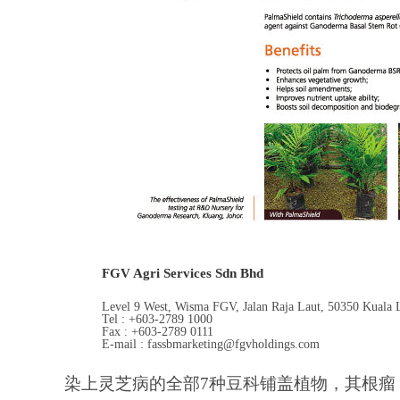
FGV Agri Services Sdn Bhd
Level 9 West, Wisma FGV, Jalan Raja Laut, 50350 Kuala 
Tel : +603-2789 1000
Fax : +603-2789 0111
E-mail : fassbmarketing@fgvholdings.com
染上灵芝病的全部7种豆科铺盖植物，其根瘤 (n