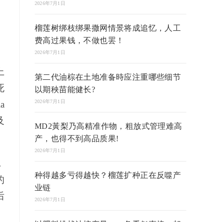
2026年7月1日
榴莲树绑枝绑果撒网情景将成追忆，人工
费高过果钱，不做也罢！
2026年7月1日
上
第二代油棕在土地准备時应注重哪些细节
死
以期秧苗能健长?
2026年7月1日
a
及
MD2黃梨乃高精准作物，粗放式管理难高
产，也得不到高品质果!
2026年7月1日
，
种得越多亏得越快？榴莲扩种正在反噬产
的
业链
后
2026年7月1日