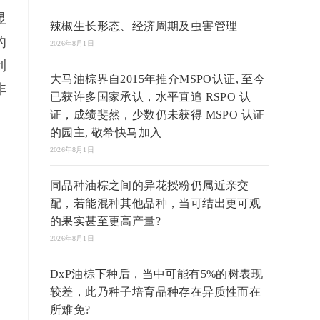
显
辣椒生长形态、经济周期及虫害管理
的
2026年8月1日
利
大马油棕界自2015年推介MSPO认证, 至今
非
已获许多国家承认，水平直追 RSPO 认
证，成绩斐然，少数仍未获得 MSPO 认证
的园主, 敬希快马加入
2026年8月1日
同品种油棕之间的异花授粉仍属近亲交
配，若能混种其他品种，当可结出更可观
的果实甚至更高产量?
2026年8月1日
DxP油棕下种后，当中可能有5%的树表现
较差，此乃种子培育品种存在异质性而在
所难免?