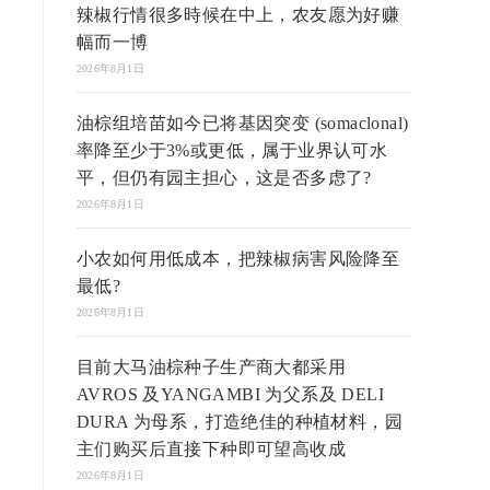
辣椒行情很多時候在中上，农友愿为好赚
幅而一博
2026年8月1日
油棕组培苗如今已将基因突变 (somaclonal)
率降至少于3%或更低，属于业界认可水
平，但仍有园主担心，这是否多虑了?
2026年8月1日
小农如何用低成本，把辣椒病害风险降至
最低?
2026年8月1日
目前大马油棕种子生产商大都采用
AVROS 及YANGAMBI 为父系及 DELI
DURA 为母系，打造绝佳的种植材料，园
主们购买后直接下种即可望高收成
2026年8月1日