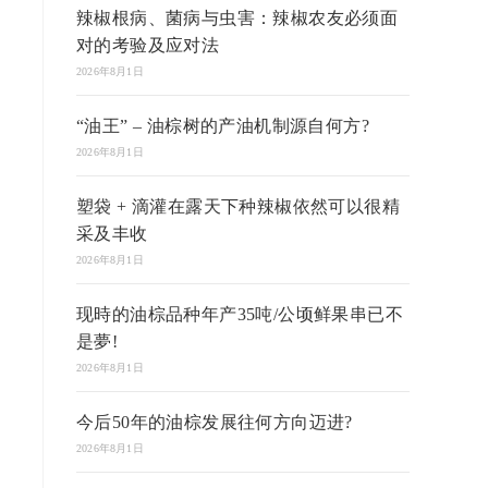
辣椒根病、菌病与虫害：辣椒农友必须面
对的考验及应对法
2026年8月1日
“油王” – 油棕树的产油机制源自何方?
2026年8月1日
塑袋 + 滴灌在露天下种辣椒依然可以很精
采及丰收
2026年8月1日
现時的油棕品种年产35吨/公顷鲜果串已不
是夢!
2026年8月1日
今后50年的油棕发展往何方向迈进?
2026年8月1日