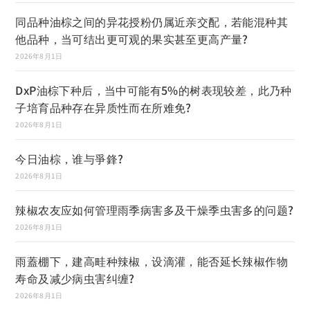
同品种油棕之间的异花授粉仍属近亲交配，若能混种其
他品种，当可结出更可观的果实甚至更高产量?
2026年8月1日
DxP油棕下种后，当中可能有5%的树表现较差，此乃种
子培育品种存在异质性而在所难免?
2026年8月1日
今日油棕，谁与爭鋒?
2026年8月1日
辣椒农友应如何管理雨季病害多及干燥季虫害多的问题?
2026年8月1日
雨蓋棚下，建高畦种辣椒，设滴灌，能否延长辣椒作物
寿命及减少病虫害纠缠?
2026年8月1日