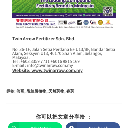
Twin Arrow Fertilizer Sdn. Bhd.
No. 36-1F, Jalan Setia Perdana BF U13/BF, Bandar Setia
Alam, Seksyen U13, 40170 Shah Alam, Selangor,
Malaysia.
Tel : +603 3359 7711 +6016 9815 169
E-mail : info@twinarrow.com.my
Website: www.twinarrow.com.my
标签
:
伟哥
,
吊兰属植物
,
天然药物
,
春药
你可以把文章分享给 ：