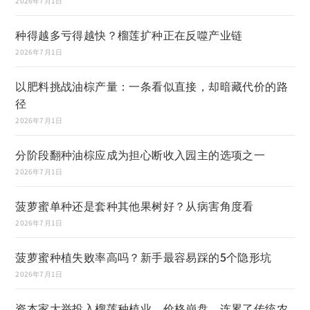
2026年7月1日
种得越多亏得越快？榴莲扩种正在反噬产业链
2026年7月1日
以肥料挑战油棕产量：一条看似直接，却暗藏代价的路
径
2026年7月1日
分阶段翻种油棕应成为担心断收入园主的选项之一
2026年7月1日
菠萝蜜单种还是套种其他果树好？从病害角度看
2026年7月1日
菠萝蜜种植失败率高吗？新手最容易踩的5个隐形坑
2026年7月1日
资本家大举投入榴莲种植业，价格崩盘，连累了传统农