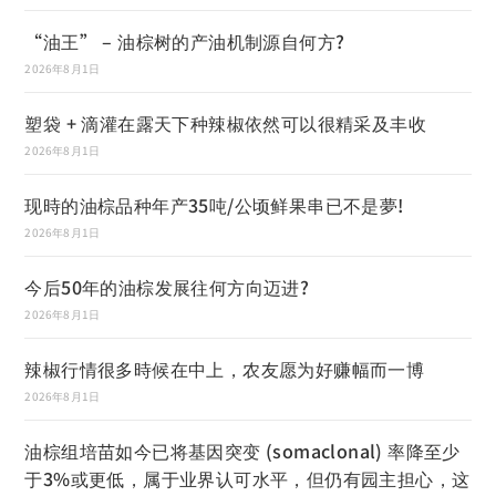
“油王” – 油棕树的产油机制源自何方?
2026年8月1日
塑袋 + 滴灌在露天下种辣椒依然可以很精采及丰收
2026年8月1日
现時的油棕品种年产35吨/公顷鲜果串已不是夢!
2026年8月1日
今后50年的油棕发展往何方向迈进?
2026年8月1日
辣椒行情很多時候在中上，农友愿为好赚幅而一博
2026年8月1日
油棕组培苗如今已将基因突变 (somaclonal) 率降至少
于3%或更低，属于业界认可水平，但仍有园主担心，这