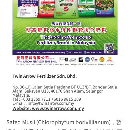
Twin Arrow Fertilizer Sdn. Bhd.
No. 36-1F, Jalan Setia Perdana BF U13/BF, Bandar Setia
Alam, Seksyen U13, 40170 Shah Alam, Selangor,
Malaysia.
Tel : +603 3359 7711 +6016 9815 169
E-mail : info@twinarrow.com.my
Website: www.twinarrow.com.my
Safed Musli (Chlorophytum borivillianum)，暂