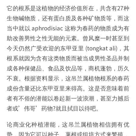
它的根系是这植物的经济价值所在，共含有27种
生物碱物质，还有蛋白质及各种矿物质等，而这
当中就以 aphrodisiac 这称为春药的物质成为有
助改善男性之性无能的元素。曾风糜一时甚至到
今天仍然广受欢迎的东甲亚里 (tongkat ali)，其
根系就因为含有这类物质而被当成男性圣品并制
成各种保健品、食品及饮品等，商机蓬勃，历久
不衰。根据资料显示，这吊兰属植物根系的春药
成份含量还比东甲亚里来得高。这是否意味着前
者有不俗的潜能以卷起新一波浪潮，甚至力撼后
者或’伟哥’药物?就且拭目以待吧。
论商业化种植潜能，这吊兰属植物相信拥有优
势，因为它可以种子、薯根或组培方式来繁殖，