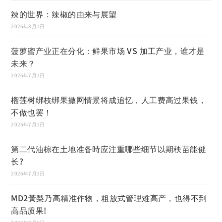
辣的世界：辣椒的由来与展望
2026年8月1日
菠萝蜜产业正在分化：鲜果市场 VS 加工产业，谁才是
未来？
2026年7月1日
榴莲树绑枝绑果撒网情景将成追忆，人工费高过果钱，
不做也罢！
2026年7月1日
第二代油棕在土地准备時应注重哪些细节以期秧苗能健
长?
2026年7月1日
MD2黃梨乃高精准作物，粗放式管理难高产，也得不到
高品质果!