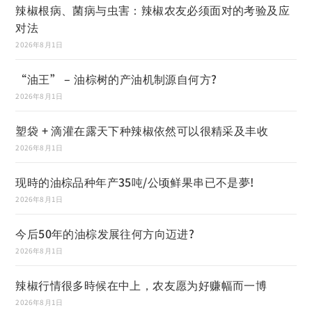
辣椒根病、菌病与虫害：辣椒农友必须面对的考验及应
对法
2026年8月1日
“油王” – 油棕树的产油机制源自何方?
2026年8月1日
塑袋 + 滴灌在露天下种辣椒依然可以很精采及丰收
2026年8月1日
现時的油棕品种年产35吨/公顷鲜果串已不是夢!
2026年8月1日
今后50年的油棕发展往何方向迈进?
2026年8月1日
辣椒行情很多時候在中上，农友愿为好赚幅而一博
2026年8月1日