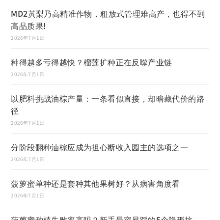
MD2黃梨乃高精准作物，粗放式管理难高产，也得不到
高品质果!
2026年7月1日
种得越多亏得越快？榴莲扩种正在反噬产业链
2026年7月1日
以肥料挑战油棕产量：一条看似直接，却暗藏代价的路
径
2026年7月1日
分阶段翻种油棕应成为担心断收入园主的选项之一
2026年7月1日
菠萝蜜单种还是套种其他果树好？从病害角度看
2026年7月1日
菠萝蜜种植失败率高吗？新手最容易踩的5个隐形坑