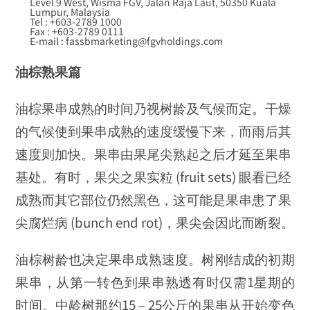
Level 9 West, Wisma FGV, Jalan Raja Laut, 50350 Kuala
Lumpur, Malaysia
Tel : +603-2789 1000
Fax : +603-2789 0111
E-mail : fassbmarketing@fgvholdings.com
油棕熟果篇
油棕果串成熟的时间乃视树龄及气候而定。干燥
的气候使到果串成熟的速度缓慢下来，而雨后其
速度则加快。果串由果尾尖熟起之后才延至果串
基处。有时，果尖之果实粒 (fruit sets) 眼看已经
成熟而其它部位仍然黑色，这可能是果串患了果
尖腐烂病 (bunch end rot)，果尖会因此而断裂。
油棕树龄也决定果串成熟速度。树刚结成的初期
果串，从第一转色到果串熟透有时仅需1星期的
时间。中龄树那约15 – 25公斤的果串从开始变色