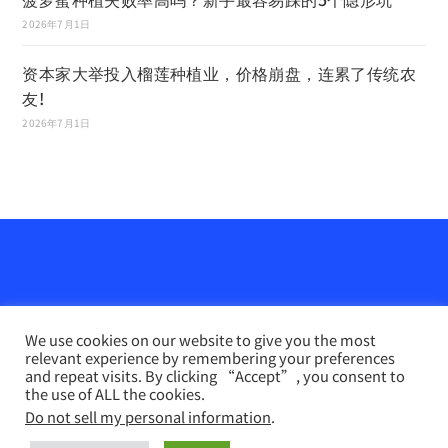
2026年7月1日
资本家大举投入榴莲种植业，价格崩盘，连累了传统农
友!
2026年7月1日
We use cookies on our website to give you the most
relevant experience by remembering your preferences
and repeat visits. By clicking “Accept”, you consent to
the use of ALL the cookies.
Do not sell my personal information
.
农业天地网
INFO PERTANIAN online （马来文）
联系我们
Disclaimer
Privacy Policy