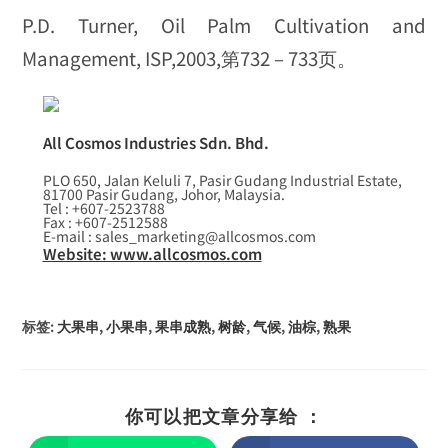
P.D. Turner, Oil Palm Cultivation and
Management, ISP,2003,第732 – 733页。
All Cosmos Industries Sdn. Bhd.
PLO 650, Jalan Keluli 7, Pasir Gudang Industrial Estate,
81700 Pasir Gudang, Johor, Malaysia.
Tel : +607-2523788
Fax : +607-2512588
E-mail : sales_marketing@allcosmos.com
Website: www.allcosmos.com
标签
:
大果串
,
小果串
,
果串成熟
,
树龄
,
气候
,
油棕
,
熟果
你可以把文章分享给 ：