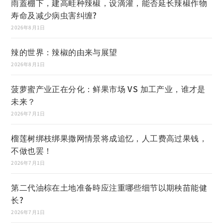
雨蓋棚下，建高畦种辣椒，设滴灌，能否延长辣椒作物
寿命及减少病虫害纠缠?
2026年8月1日
辣的世界：辣椒的由来与展望
2026年8月1日
菠萝蜜产业正在分化：鲜果市场 VS 加工产业，谁才是
未来？
2026年7月1日
榴莲树绑枝绑果撒网情景将成追忆，人工费高过果钱，
不做也罢！
2026年7月1日
第二代油棕在土地准备時应注重哪些细节以期秧苗能健
长?
2026年7月1日