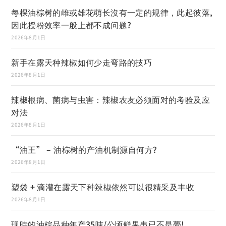
每棵油棕树的雌或雄花萌长沒有一定的规律，此起彼落,
因此授粉效率一般上都不成问题?
2026年8月1日
新手在露天种辣椒如何少走弯路的技巧
2026年8月1日
辣椒根病、菌病与虫害：辣椒农友必须面对的考验及应
对法
2026年8月1日
“油王” – 油棕树的产油机制源自何方?
2026年8月1日
塑袋 + 滴灌在露天下种辣椒依然可以很精采及丰收
2026年8月1日
现時的油棕品种年产35吨/公顷鲜果串已不是夢!