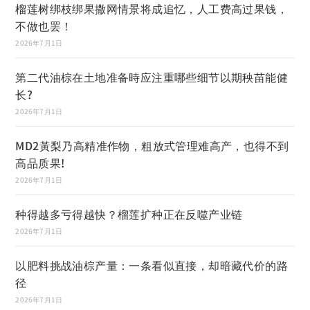
榴莲树绑枝绑果撒网情景将成追忆，人工费高过果钱，
不做也罢！
2026年7月1日
第二代油棕在土地准备時应注重哪些细节以期秧苗能健
长?
2026年7月1日
MD2黃梨乃高精准作物，粗放式管理难高产，也得不到
高品质果!
2026年7月1日
种得越多亏得越快？榴莲扩种正在反噬产业链
2026年7月1日
以肥料挑战油棕产量：一条看似直接，却暗藏代价的路
径
2026年7月1日