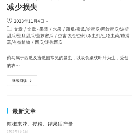
减少损失
2023年11月4日
文章
/
文章 - 果蔬
/
水果
/
甜瓜/蜜瓜/哈蜜瓜/网纹蜜瓜/波斯
甜瓜/聖旦甜瓜/菠萝蜜瓜
/
虫害防治/虫药/杀虫剂/生物虫药/诱捕
器/有益植物
/
西瓜/迷你西瓜
蓟马属于西瓜及蜜瓜园常见的昆虫，以吸食嫩枝叶汁为生，受创
的农…
继续阅读
最新文章
辣椒来花、授粉、结果话产量
2026年8月1日