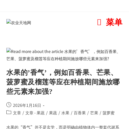
菜单
水果的’香气’，例如百香果、芒果、
菠萝蜜及榴莲等应在种植期间施放哪
些元素来加强?
2026年1月16日
文章
/
文章 - 果蔬
/
果蔬
/
水果
/
百香果
/
芒果
/
菠萝蜜
水果的“香气”并不是玄学，而是明确由植物体内一整套代谢系