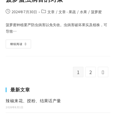
2024年7月30日
文章
/
文章 - 果蔬
/
水果
/
菠萝蜜
菠萝蜜种植要严防虫病害以免失收。虫病害破坏果实及植株，可
导致…
继续阅读
1
2
最新文章
辣椒来花、授粉、结果话产量
2026年8月1日