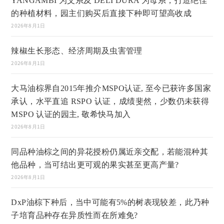
YANGAMBI 为父系及 DELI DURA 为母系，打造绝佳
的种植材料，园主们购买后直接下种即可望高收成
2026年8月1日
辣椒生长形态、经济周期及虫害管理
2026年8月1日
大马油棕界自2015年推介MSPO认证, 至今已获许多国家
承认，水平直追 RSPO 认证，成绩斐然，少数仍未获得
MSPO 认证的园主, 敬希快马加入
2026年8月1日
同品种油棕之间的异花授粉仍属近亲交配，若能混种其
他品种，当可结出更可观的果实甚至更高产量?
2026年8月1日
DxP油棕下种后，当中可能有5%的树表现较差，此乃种
子培育品种存在异质性而在所难免?