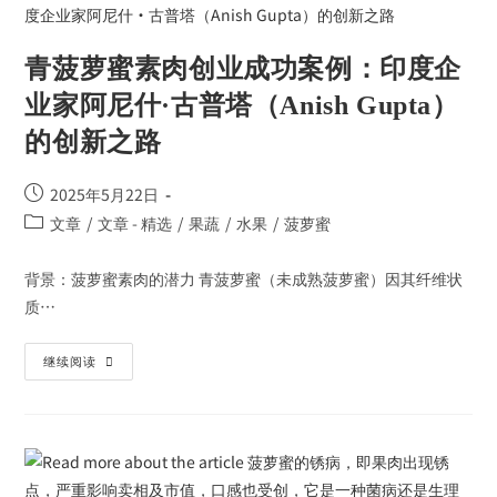
青菠萝蜜素肉创业成功案例：印度企
业家阿尼什·古普塔（Anish Gupta）
的创新之路
2025年5月22日
文章
/
文章 - 精选
/
果蔬
/
水果
/
菠萝蜜
背景：菠萝蜜素肉的潜力 青菠萝蜜（未成熟菠萝蜜）因其纤维状
质…
继续阅读