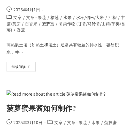
2025年4月1日
文章
/
文章 - 果蔬
/
榴莲
/
水果
/
水稻/稻米/大米
/
油棕
/
甘
蔗/黄蔗
/
百香果
/
菠萝蜜
/
薯类作物 (甘薯/马铃薯/山药/芋类/番
薯)
/
香蕉
高黏质土壤（如黏土和壤土）通常具有较差的排水性、容易积
水，并…
继续阅读
菠萝蜜果酱如何制作?
2025年3月10日
文章
/
文章 - 果蔬
/
水果
/
菠萝蜜