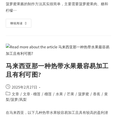
菠萝蜜果酱的制作方法其实很简单，主要需要菠萝蜜果肉、糖和
柠檬…
继续阅读
马来西亚那一种热带水果最容易加工
且有利可图?
2025年2月27日
文章
/
文章 - 榴莲
/
榴莲
/
水果
/
芒果
/
菠萝蜜
/
香蕉
/
黄
梨/菠萝/凤梨
在马来西亚，以下几种热带水果较容易加工且具有较高的盈利潜