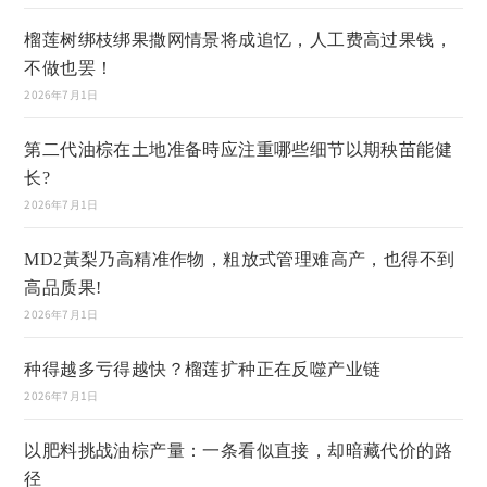
榴莲树绑枝绑果撒网情景将成追忆，人工费高过果钱，
不做也罢！
2026年7月1日
第二代油棕在土地准备時应注重哪些细节以期秧苗能健
长?
2026年7月1日
MD2黃梨乃高精准作物，粗放式管理难高产，也得不到
高品质果!
2026年7月1日
种得越多亏得越快？榴莲扩种正在反噬产业链
2026年7月1日
以肥料挑战油棕产量：一条看似直接，却暗藏代价的路
径