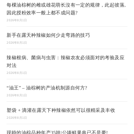
每棵油棕树的雌或雄花萌长沒有一定的规律，此起彼落,
因此授粉效率一般上都不成问题?
2026年8月1日
新手在露天种辣椒如何少走弯路的技巧
2026年8月1日
辣椒根病、菌病与虫害：辣椒农友必须面对的考验及应
对法
2026年8月1日
“油王” – 油棕树的产油机制源自何方?
2026年8月1日
塑袋 + 滴灌在露天下种辣椒依然可以很精采及丰收
2026年8月1日
现時的油棕品种年产35吨/公顷鲜果串已不是夢!