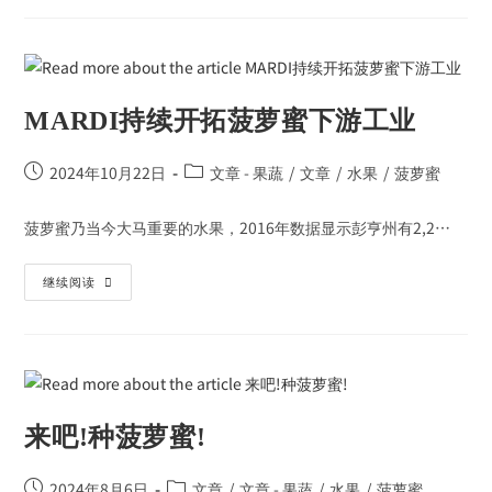
MARDI持续开拓菠萝蜜下游工业
2024年10月22日
文章 - 果蔬
/
文章
/
水果
/
菠萝蜜
菠萝蜜乃当今大马重要的水果，2016年数据显示彭亨州有2,2…
继续阅读
来吧!种菠萝蜜!
2024年8月6日
文章
/
文章 - 果蔬
/
水果
/
菠萝蜜