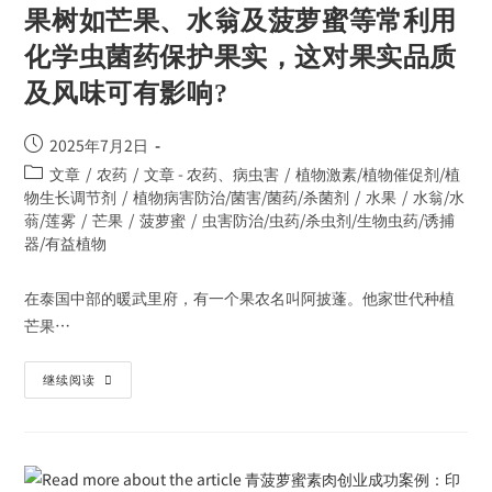
果树如芒果、水翁及菠萝蜜等常利用
化学虫菌药保护果实，这对果实品质
及风味可有影响?
2025年7月2日
文章
/
农药
/
文章 - 农药、病虫害
/
植物激素/植物催促剂/植
物生长调节剂
/
植物病害防治/菌害/菌药/杀菌剂
/
水果
/
水翁/水
蓊/莲雾
/
芒果
/
菠萝蜜
/
虫害防治/虫药/杀虫剂/生物虫药/诱捕
器/有益植物
在泰国中部的暖武里府，有一个果农名叫阿披蓬。他家世代种植
芒果…
继续阅读